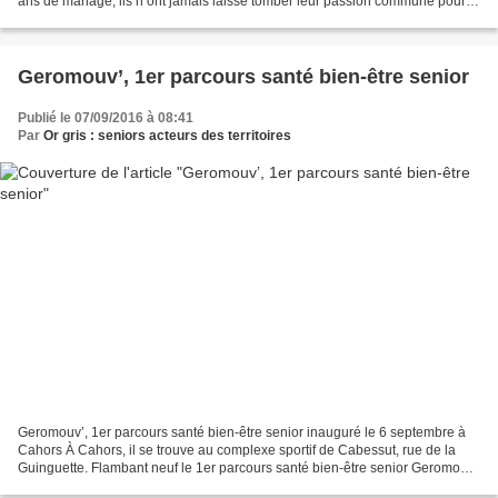
ans de mariage, ils n’ont jamais laissé tomber leur passion commune pour le
piano. Preuve en est : cette étonnante...
Geromouv’, 1er parcours santé bien-être senior
Publié le 07/09/2016 à 08:41
Par
Or gris : seniors acteurs des territoires
Geromouv’, 1er parcours santé bien-être senior inauguré le 6 septembre à
Cahors À Cahors, il se trouve au complexe sportif de Cabessut, rue de la
Guinguette. Flambant neuf le 1er parcours santé bien-être senior Geromouv’
est désormais accessible au public....