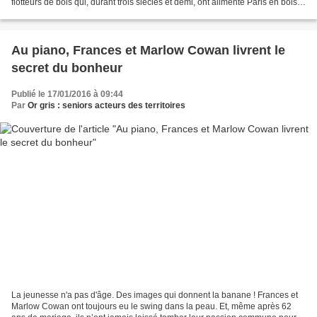
flotteurs de bois qui, durant trois siècles et demi, ont alimenté Paris en bois
de chauffage à partir...
Au piano, Frances et Marlow Cowan livrent le
secret du bonheur
Publié le 17/01/2016 à 09:44
Par
Or gris : seniors acteurs des territoires
La jeunesse n'a pas d'âge. Des images qui donnent la banane ! Frances et
Marlow Cowan ont toujours eu le swing dans la peau. Et, même après 62