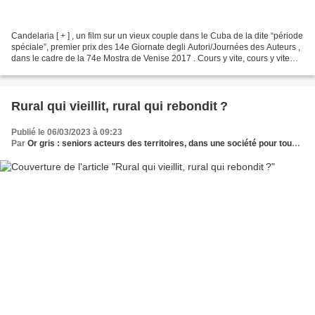
Candelaria [ + ] , un film sur un vieux couple dans le Cuba de la dite “période
spéciale”, premier prix des 14e Giornate degli Autori/Journées des Auteurs ,
dans le cadre de la 74e Mostra de Venise 2017 . Cours y vite, cours y vite…
Selon le jury, l’oeuvre...
Rural qui vieillit, rural qui rebondit ?
Publié le 06/03/2023 à 09:23
Par
Or gris : seniors acteurs des territoires, dans une société pour tous les âges