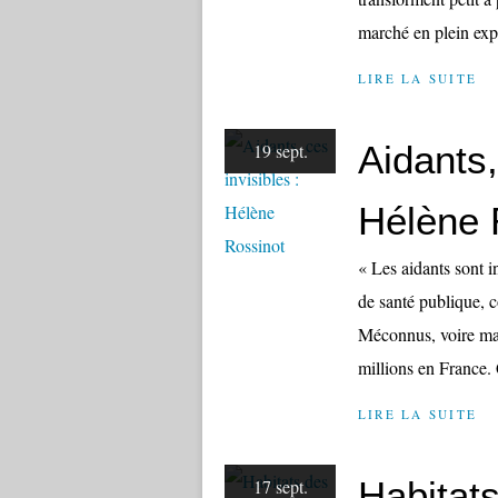
marché en plein expl
LIRE LA SUITE
Aidants,
19 sept.
Hélène 
« Les aidants sont 
de santé publique, c
Méconnus, voire malt
millions en France. 
LIRE LA SUITE
Habitats
17 sept.