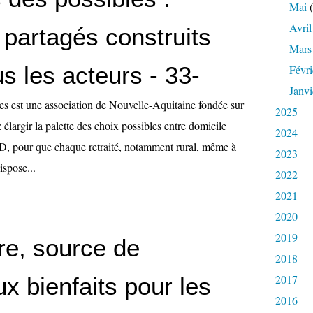
Mai
(
Avril
 partagés construits
Mars
s les acteurs - 33-
Févri
Janvi
les est une association de Nouvelle-Aquitaine fondée sur
2025
: élargir la palette des choix possibles entre domicile
2024
, pour que chaque retraité, notamment rural, même à
2023
ispose...
2022
2021
2020
2019
re, source de
2018
2017
x bienfaits pour les
2016