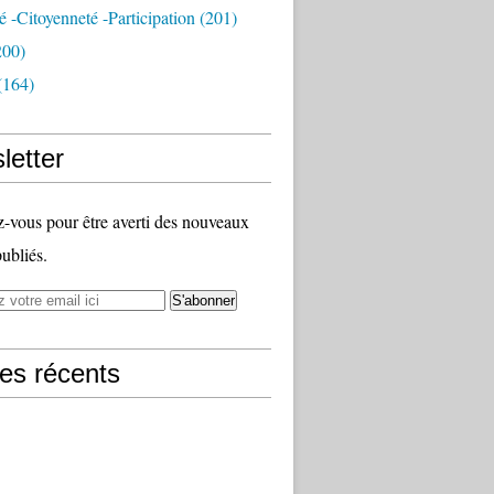
té -citoyenneté -participation
(201)
200)
(164)
letter
vous pour être averti des nouveaux
publiés.
les récents