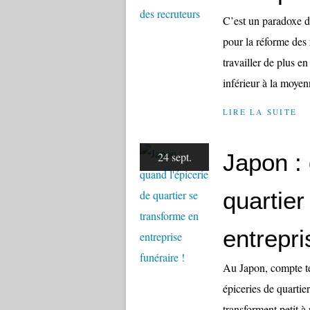
C’est un paradoxe du
pour la réforme des r
travailler de plus e
inférieur à la moyen
LIRE LA SUITE
Japon : 
24 sept.
quartier
entrepri
Au Japon, compte te
épiceries de quarti
transforment petit à