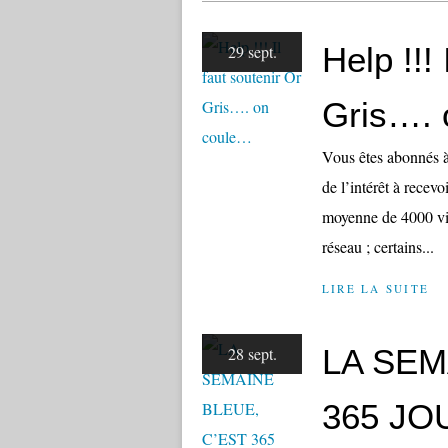
Help !!! 
29 sept.
Gris…. 
Vous êtes abonnés à
de l’intérêt à recevo
moyenne de 4000 visi
réseau ; certains...
LIRE LA SUITE
LA SEM
28 sept.
365 JO