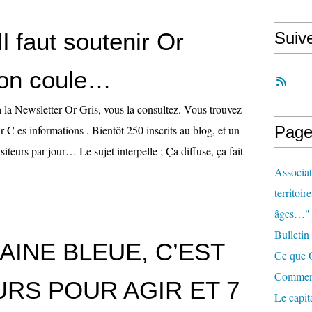
Il faut soutenir Or
Suiv
on coule…
 la Newsletter Or Gris, vous la consultez. Vous trouvez
ir C es informations . Bientôt 250 inscrits au blog, et un
Page
teurs par jour… Le sujet interpelle ; Ça diffuse, ça fait
Associat
territoir
âges…"
Bulletin
AINE BLEUE, C’EST
Ce que O
Comment 
URS POUR AGIR ET 7
Le capit