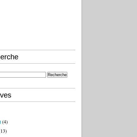
erche
ives
t
(4)
13)