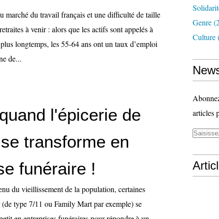
Solidari
 marché du travail français et une difficulté de taille
Genre
(
etraites à venir : alors que les actifs sont appelés à
Culture
n plus longtemps, les 55-64 ans ont un taux d’emploi
ne de...
News
Abonnez-
quand l'épicerie de
articles 
 se transforme en
se funéraire !
Artic
nu du vieillissement de la population, certaines
er (de type 7/11 ou Family Mart par exemple) se
 petit en entreprises funéraires pour répondre à un