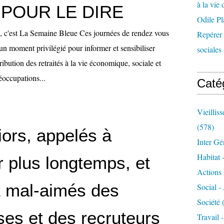
à la vie 
POUR LE DIRE
Odile Pl
 c'est La Semaine Bleue Ces journées de rendez vous
Repérer l
un moment privilégié pour informer et sensibiliser
sociales 
ribution des retraités à la vie économique, sociale et
réoccupations...
Caté
Vieillis
(578)
iors, appelés à
Inter Gé
Habitat 
er plus longtemps, et
Actions 
t mal-aimés des
Social -
Société
(
ses et des recruteurs
Travail 