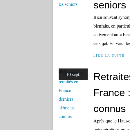
seniors
Bien souvent synony
bienfaits, en particu
activement au « bien 
ce sujet. En voici le
LIRE LA SUITE
Retraite
10 sept.
France 
connus
Après que le Haut-co
préconisations pour