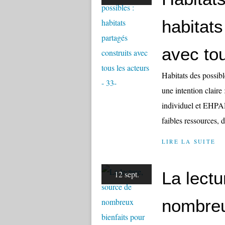
habitats
avec tou
Habitats des possib
une intention claire 
individuel et EHPAD
faibles ressources, d
LIRE LA SUITE
La lectu
12 sept.
nombreu