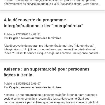
Environ 16 millions de Français mettent tout ou partie de leur temps libre
bénévolement au service de quelque 1.300.000 associations. C'est pour eux
que le ministère de la Ville,...
A la découverte du programme
intergénérationnel : les "intergénéreux"
Publié le 17/05/2015 à 08:51
Par
Or gris : seniors acteurs des territoires
A la découverte du programme intergénérationnel : les "intergénéreux"
Intergénéreux : Un joli nom pour un beau programme intergénérationnel.
L’idée ? Utiliser le service civique des jeunes comme une réponse possible
à l’enjeu du vieillissement et de l’isolement...
Kaiser's : un supermarché pour personnes
âgées à Berlin
Publié le 13/05/2015 à 09:07
Par
Or gris : seniors acteurs des territoires
Kaiser's : un supermarché pour personnes âgées à Berlin Alors que notre
société commence enfin à reconnaître les seniors comme étant des
consommateurs à part entière, que des mannequins aux cheveux gris font