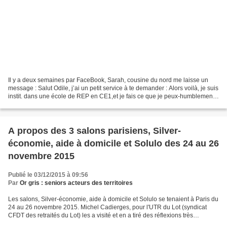
Il y a deux semaines par FaceBook, Sarah, cousine du nord me laisse un
message : Salut Odile, j’ai un petit service à te demander : Alors voilà, je suis
instit. dans une école de REP en CE1,et je fais ce que je peux-humblement-
pour leur transmettre de...
A propos des 3 salons parisiens, Silver-
économie, aide à domicile et Solulo des 24 au 26
novembre 2015
Publié le 03/12/2015 à 09:56
Par
Or gris : seniors acteurs des territoires
Les salons, Silver-économie, aide à domicile et Solulo se tenaient à Paris du
24 au 26 novembre 2015. Michel Cadierges, pour l'UTR du Lot (syndicat
CFDT des retraités du Lot) les a visité et en a tiré des réflexions très
pertinentes. Or Gris y est aussi...