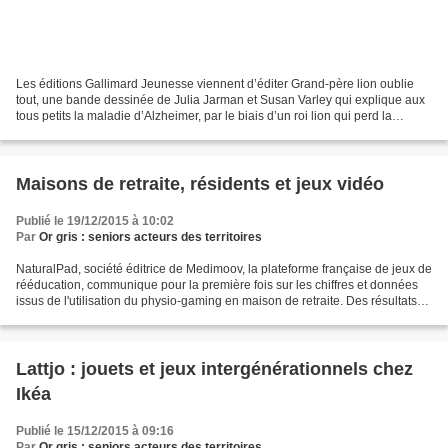
Les éditions Gallimard Jeunesse viennent d’éditer Grand-père lion oublie
tout, une bande dessinée de Julia Jarman et Susan Varley qui explique aux
tous petits la maladie d’Alzheimer, par le biais d’un roi lion qui perd la
mémoire. Aujourd’hui en France,...
Maisons de retraite, résidents et jeux vidéo
Publié le 19/12/2015 à 10:02
Par
Or gris : seniors acteurs des territoires
NaturalPad, société éditrice de Medimoov, la plateforme française de jeux de
rééducation, communique pour la première fois sur les chiffres et données
issus de l'utilisation du physio-gaming en maison de retraite. Des résultats
qui montrent à la fois...
Lattjo : jouets et jeux intergénérationnels chez
Ikéa
Publié le 15/12/2015 à 09:16
Par
Or gris : seniors acteurs des territoires