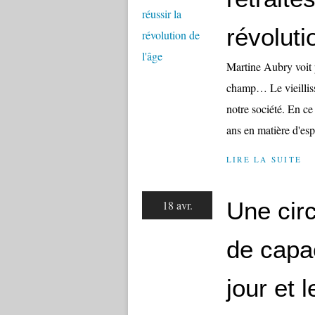
révoluti
Martine Aubry voit p
champ… Le vieillis
notre société. En ce
ans en matière d'esp
LIRE LA SUITE
Une circ
18 avr.
de capa
jour et 