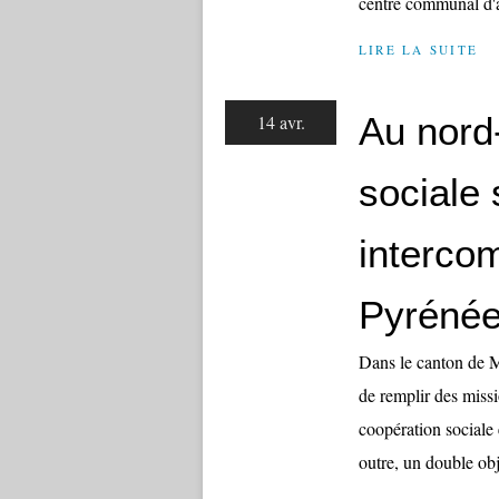
centre communal d'ac
LIRE LA SUITE
Au nord-
14 avr.
sociale 
interco
Pyréné
Dans le canton de M
de remplir des miss
coopération sociale 
outre, un double objec