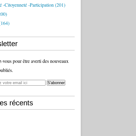
té -citoyenneté -participation
(201)
200)
(164)
letter
vous pour être averti des nouveaux
publiés.
les récents