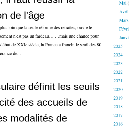
Mai
(
Avril
on de l'âge
Mars
lus loin que la seule réforme des retraites, ouvre le
Févri
sement n'est pas un fardeau… …mais une chance pour
Janvi
 début de XXIe siècle, la France a franchi le seuil des 80
2025
érance de...
2024
2023
2022
2021
ulaire définit les seuils
2020
2019
cité des accueils de
2018
2017
les modalités de
2016