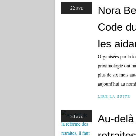
Nora Ber
22 avr.
Code du 
les aida
Organisées par la fo
proximologie ont m
plus de six mois aut
aujourd'hui au nomb
LIRE LA SUITE
Au-delà
20 avr.
retraites