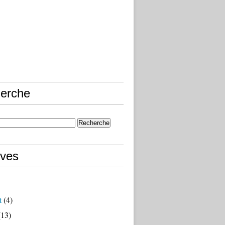
erche
ives
t
(4)
13)