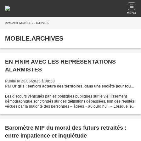
MENU
Accueil
» MOBILE.ARCHIVES
MOBILE.ARCHIVES
EN FINIR AVEC LES REPRÉSENTATIONS
ALARMISTES
Publié le 28/06/2025 à 08:50
Par
Or gris : seniors acteurs des territoires, dans une société pour tous les âges
Les discours véhiculés par les politiques publiques sur le vieillissement
démographique sont fondés sur des définitions dépassées, loin des réalités
vécues par la majorité des personnes « âgées » aujourd’hui . « Lorsque les
individus avancent en âge,...
Baromètre MIF du moral des futurs retraités :
entre impatience et inquiétude