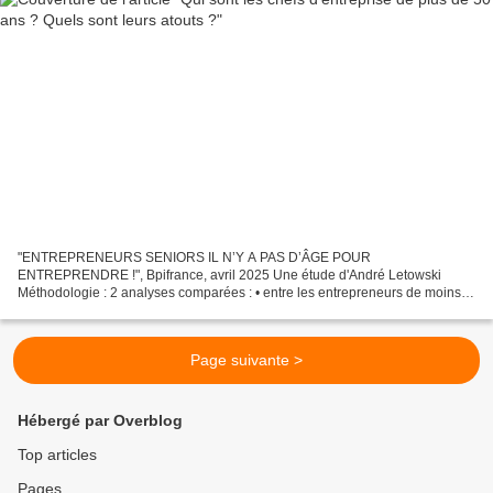
"ENTREPRENEURS SENIORS IL N’Y A PAS D’ÂGE POUR
ENTREPRENDRE !", Bpifrance, avril 2025 Une étude d'André Letowski
Méthodologie : 2 analyses comparées : • entre les entrepreneurs de moins
de 50 et ceux de plus de 50 ans, que l’on définit comme les entrepreneurs...
Page suivante >
Hébergé par Overblog
Top articles
Pages