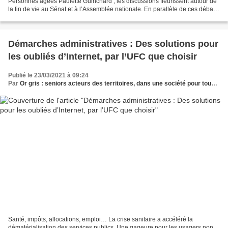
Personnes âgées Paulette Guinchard , les discussions fleurissent autour de
la fin de vie au Sénat et à l’Assemblée nationale. En parallèle de ces débats,
Oliver Véran a annoncé...
Démarches administratives : Des solutions pour
les oubliés d’Internet, par l’UFC que choisir
Publié le 23/03/2021 à 09:24
Par
Or gris : seniors acteurs des territoires, dans une société pour tous les âges
Santé, impôts, allocations, emploi… La crise sanitaire a accéléré la
dématérialisation des services publics. Une gageure pour les usagers non