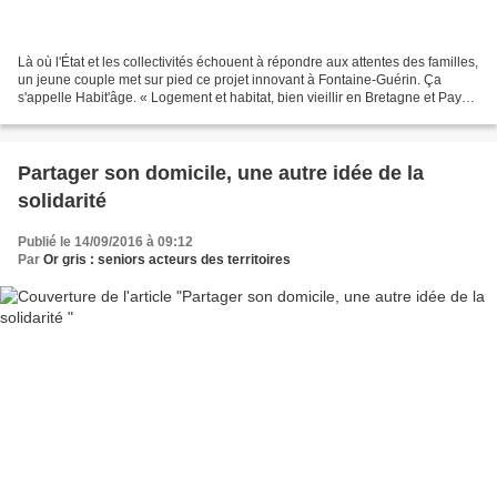
Là où l'État et les collectivités échouent à répondre aux attentes des familles,
un jeune couple met sur pied ce projet innovant à Fontaine-Guérin. Ça
s'appelle Habit'âge. « Logement et habitat, bien vieillir en Bretagne et Pays
de la Loire ». C'est le...
Partager son domicile, une autre idée de la
solidarité
Publié le 14/09/2016 à 09:12
Par
Or gris : seniors acteurs des territoires