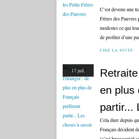
C’est devenu une tra
Frères des Pauvres 
modestes ce qui leu
de profiter d’une pa
LIRE LA SUITE
Retraite
17 juil.
en plus 
partir..
Cela dure depuis q
Français décident de 
(c’est beaucoup)* s