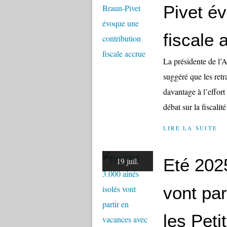
Pivet é
fiscale 
La présidente de l’
suggéré que les retr
davantage à l’effort
débat sur la fiscalité
LIRE LA SUITE
Eté 2025
19 juil.
vont pa
les Pet