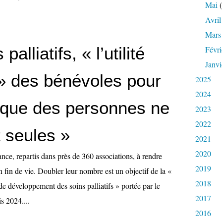
Mai
(
Avril
Mars
palliatifs, « l’utilité
Févri
Janvi
 » des bénévoles pour
2025
2024
r que des personnes ne
2023
2022
 seules »
2021
2020
ance, repartis dans près de 360 associations, à rendre
2019
en fin de vie. Doubler leur nombre est un objectif de la «
2018
de développement des soins palliatifs » portée par le
2017
s 2024....
2016