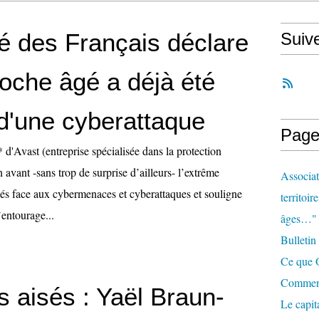
ié des Français déclare
Suiv
roche âgé a déjà été
 d'une cyberattaque
Page
d'Avast (entreprise spécialisée dans la protection
 avant -sans trop de surprise d’ailleurs- l’extrême
Associat
nés face aux cybermenaces et cyberattaques et souligne
territoir
l’entourage...
âges…"
Bulletin
Ce que O
Comment 
s aisés : Yaël Braun-
Le capit