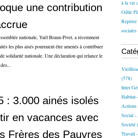
à la vie 
voque une contribution
Odile Pl
Repérer l
accrue
sociales 
Assemblée nationale, Yaël Braun-Pivet, a récemment
aités les plus aisés pourraient être amenés à contribuer
Caté
 de solidarité nationale. Une déclaration qui relance le
 des...
Vieillis
(578)
Inter Gé
Habitat 
 : 3.000 ainés isolés
Actions 
rtir en vacances avec
Social -
Société
(
its Frères des Pauvres
Travail 