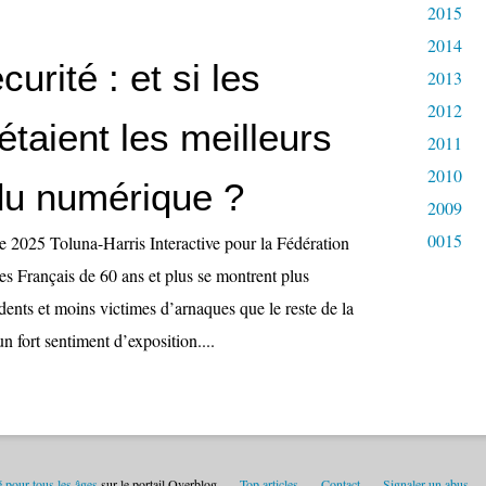
2015
2014
urité : et si les
2013
2012
étaient les meilleurs
2011
2010
du numérique ?
2009
0015
e 2025 Toluna-Harris Interactive pour la Fédération
les Français de 60 ans et plus se montrent plus
dents et moins victimes d’arnaques que le reste de la
n fort sentiment d’exposition....
é pour tous les âges
sur le portail Overblog
Top articles
Contact
Signaler un abus