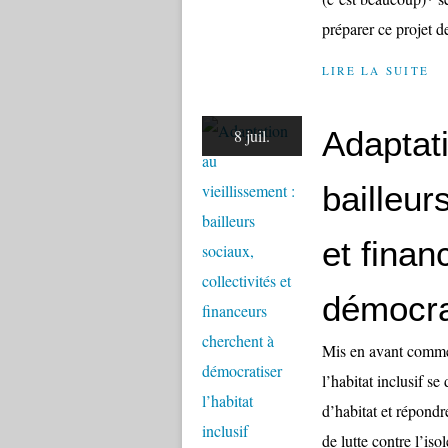
préparer ce projet de
LIRE LA SUITE
Adaptati
8 juil.
bailleur
et finan
démocrat
Mis en avant comme 
l’habitat inclusif s
d’habitat et répondr
de lutte contre l’iso