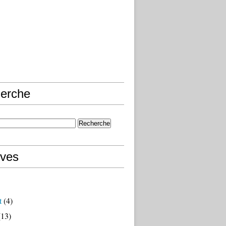
erche
ives
t
(4)
13)