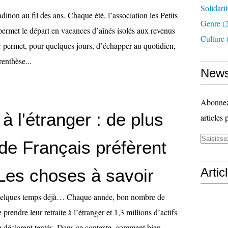
Solidari
dition au fil des ans. Chaque été, l’association les Petits
Genre
(
permet le départ en vacances d’aînés isolés aux revenus
Culture
r permet, pour quelques jours, d’échapper au quotidien,
renthèse...
News
Abonnez-
 à l'étranger : de plus
articles 
de Français préfèrent
. Les choses à savoir
Artic
uelques temps déjà… Chaque année, bon nombre de
prendre leur retraite à l’étranger et 1,3 millions d’actifs
e déclarent tentés. Dans ce contexte, comment bien