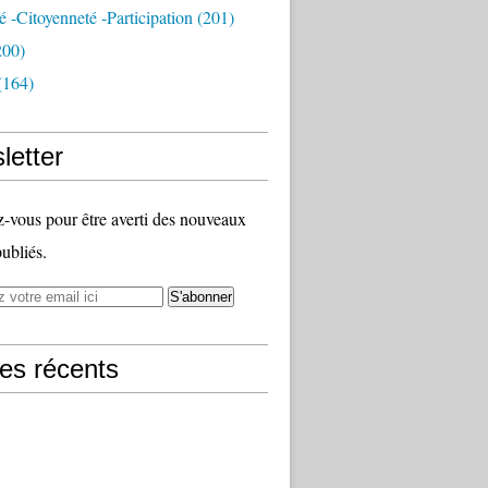
té -citoyenneté -participation
(201)
200)
(164)
letter
vous pour être averti des nouveaux
publiés.
les récents