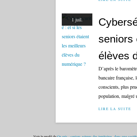
Cyberséc
1 juil.
seniors 
élèves 
D’après le baromètr
bancaire française, 
conscients, plus pru
population, malgré u
LIRE LA SUITE
Voir le profil de
Or gris : seniors acteurs des territoires, dans une sociét