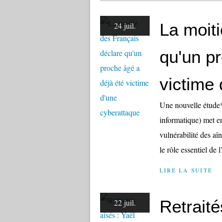
La moit
24 juil.
qu'un p
victime
Une nouvelle étude* 
informatique) met en
vulnérabilité des aî
le rôle essentiel de 
LIRE LA SUITE
Retraité
22 juil.