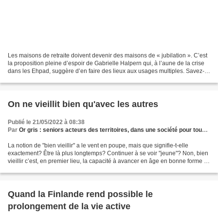
Les maisons de retraite doivent devenir des maisons de « jubilation ». C’est
la proposition pleine d’espoir de Gabrielle Halpern qui, à l’aune de la crise
dans les Ehpad, suggère d’en faire des lieux aux usages multiples. Savez-
vous comment on dit « retraite...
On ne vieillit bien qu'avec les autres
Publié le 21/05/2022 à 08:38
Par
Or gris : seniors acteurs des territoires, dans une société pour tous les âges
La notion de "bien vieillir" a le vent en poupe, mais que signifie-t-elle
exactement? Être là plus longtemps? Continuer à se voir "jeune"? Non, bien
vieillir c’est, en premier lieu, la capacité à avancer en âge en bonne forme et
en acceptant, avec un...
Quand la Finlande rend possible le
prolongement de la vie active