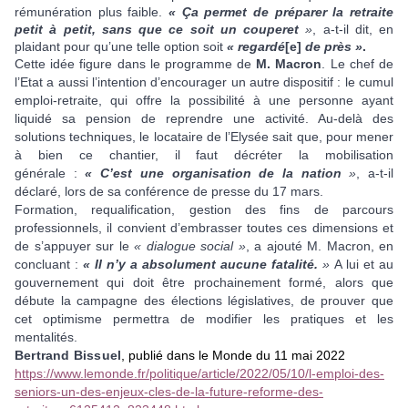
rémunération plus faible.
« Ça permet de préparer la retraite
petit à petit, sans que ce soit un couperet
»
, a-t-il dit, en
plaidant pour qu’une telle option soit
« regardé
[e]
de près »
.
Cette idée figure dans le programme de
M. Macron
. Le chef de
l’Etat a aussi l’intention d’encourager un autre dispositif : le cumul
emploi-retraite, qui offre la possibilité à une personne ayant
liquidé sa pension de reprendre une activité. Au-delà des
solutions techniques, le locataire de l’Elysée sait que, pour mener
à bien ce chantier, il faut décréter la mobilisation
générale :
« C’est une organisation de la nation
»
, a-t-il
déclaré, lors de sa conférence de presse du 17 mars.
Formation, requalification, gestion des fins de parcours
professionnels, il convient d’embrasser toutes ces dimensions et
de s’appuyer sur le
« dialogue social »
, a ajouté M. Macron, en
concluant :
« Il n’y a absolument aucune fatalité.
»
A lui et au
gouvernement qui doit être prochainement formé, alors que
débute la campagne des élections législatives, de prouver que
cet optimisme permettra de modifier les pratiques et les
mentalités.
Bertrand Bissuel
, publié dans le Monde du 11 mai 2022
https://www.lemonde.fr/politique/article/2022/05/10/l-emploi-des-
seniors-un-des-enjeux-cles-de-la-future-reforme-des-