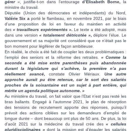
gérer
»
, justifie-t-on dans l’entourage
d’Elisabeth Borne,
la
ministre du travail.
Députée (Union des démocrates et indépendants) du Nord,
Valérie Six a
porté le flambeau, en novembre 2021, par le biais
d’une proposition de loi en faveur du maintien en activité
des
« travailleurs expérimentés »
.
Le texte a été adopté, mais
dans une version
« totalement détricotée »
,
déplore l’élue. Le
gouvernement et sa majorité ont considéré que ce n’était pas le
bon moment pour légiférer de façon ambitieuse.
En réalité, le choix a été fait de coupler les deux problématiques :
l’emploi des seniors et la réforme des retraites.
« Comme la
seconde a été mise entre parenthèses puis abandonnée
durant la législature qui s’achève, la première n’a pas
réellement avancé
,
constate Olivier Mériaux.
Une autre
approche aurait pu être retenue, car le sort des salariés
proches de la soixantaine est un sujet à part entière, qui
mérite un agenda politique autonome. »
Au ministère du travail, on fait valoir que l’Etat n’est pas resté les
bras ballants. Engagé à l’automne 2021, le plan de résorption
des tensions de recrutement apporte des réponses, puisqu’il
prévoit des actions ciblées sur les demandeurs d’emploi de
longue durée – dont beaucoup ont plus de 50 ans. De plus, la loi
d’août 2021 sur la médecine du travail crée des
« cellules
pluridisciplinaires »
dont la mission est d’épauler les salariés