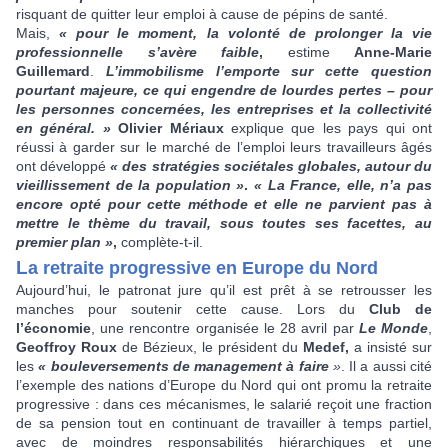
risquant de quitter leur emploi à cause de pépins de santé.
Mais,
« pour le moment, la volonté de prolonger la vie
professionnelle s’avère faible
,
estime
Anne-Marie
Guillemard
.
L’immobilisme l’emporte sur cette question
pourtant majeure, ce qui engendre de lourdes pertes – pour
les personnes concernées, les entreprises et la collectivité
en général. »
Olivier Mériaux
explique que les pays qui ont
réussi à garder sur le marché de l’emploi leurs travailleurs âgés
ont développé
« des stratégies sociétales globales, autour du
vieillissement de la population »
.
« La France, elle, n’a pas
encore opté pour cette méthode et elle ne parvient pas à
mettre le thème du travail, sous toutes ses facettes, au
premier plan »
,
complète-t-il.
L
a retraite progressive en Europe du Nord
Aujourd’hui, le patronat jure qu’il est prêt à se retrousser les
manches pour soutenir cette cause. Lors du
Club de
l’économie
, une rencontre organisée le 28 avril par
Le Monde
,
Geoffroy Roux
de Bézieux, le président du
Medef,
a insisté sur
les
« bouleversements de management à faire
»
. Il a aussi cité
l’exemple des nations d’Europe du Nord qui ont promu la retraite
progressive : dans ces mécanismes, le salarié reçoit une fraction
de sa pension tout en continuant de travailler à temps partiel,
avec de moindres responsabilités hiérarchiques et une