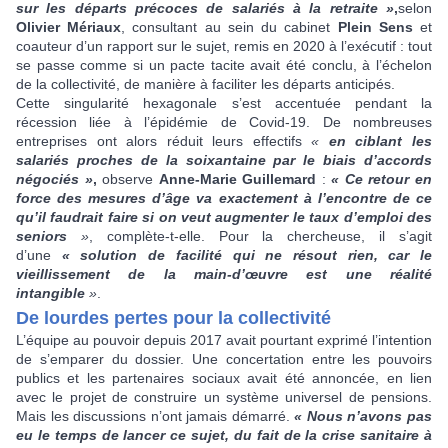
sur les départs précoces de salariés à la retraite »
,
selon
Olivier Mériaux
, consultant au sein du cabinet
Plein Sens
et
coauteur d’un rapport sur le sujet, remis en 2020 à l’exécutif : tout
se passe comme si un pacte tacite avait été conclu, à l’échelon
de la collectivité, de manière à faciliter les départs anticipés.
Cette singularité hexagonale s’est accentuée pendant la
récession liée à l’épidémie de Covid-19. De nombreuses
entreprises ont alors réduit leurs effectifs
«
en ciblant les
salariés proches de la soixantaine par le biais d’accords
négociés »
,
observe
Anne-Marie Guillemard
:
« Ce retour en
force des mesures d’âge va exactement à l’encontre de ce
qu’il faudrait faire si on veut augmenter le taux d’emploi des
seniors
»
, complète-t-elle. Pour la chercheuse, il s’agit
d’une
« solution de facilité qui ne résout rien, car le
vieillissement de la main-d’œuvre est une réalité
intangible
»
.
De lourdes pertes pour la collectivité
L’équipe au pouvoir depuis 2017 avait pourtant exprimé l’intention
de s’emparer du dossier. Une concertation entre les pouvoirs
publics et les partenaires sociaux avait été annoncée, en lien
avec le projet de construire un système universel de pensions.
Mais les discussions n’ont jamais démarré.
« Nous n’avons pas
eu le temps de lancer ce sujet, du fait de la crise sanitaire à