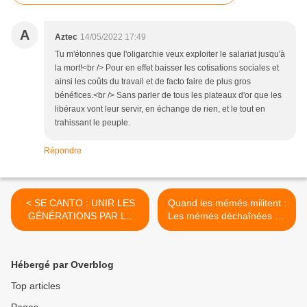
A
Aztec
14/05/2022 17:49
Tu m'étonnes que l'oligarchie veux exploiter le salariat jusqu'à
la mort!<br /> Pour en effet baisser les cotisations sociales et
ainsi les coûts du travail et de facto faire de plus gros
bénéfices.<br /> Sans parler de tous les plateaux d'or que les
libéraux vont leur servir, en échange de rien, et le tout en
trahissant le peuple.
Répondre
< SE CANTO : UNIR LES
Quand les mémés militent :
GÉNÉRATIONS PAR LE
Les mémés déchaînées au
CHANT
Québec >
Hébergé par Overblog
Top articles
Pages