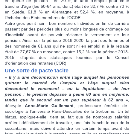
en queue de peloton : en 2019, le taux d’emploi pour cette
tranche d’âge (les 60-64 ans, donc) était de 32,7 %, contre 70 %
en Suède, 61,8 % en Allemagne et 52,4 %, en moyenne, à
l’échelon des Etats membres de l’OCDE.
Autre gros point noir : bon nombre d’individus en fin de carrière
passent par des périodes plus ou moins longues de chômage ou
d’inactivité avant de pouvoir réclamer le versement de leur
pension. Ainsi, sur la période 2018-2020, la part des femmes et
des hommes de 61 ans qui ne sont ni en emploi ni à la retraite
était de 27,67 % en moyenne, contre 15,2 % sur la période 2013-
2015, d’après des statistiques fournies par le Conseil
d’orientation des retraites (COR).
Une sorte de pacte tacite
« Il y a une déconnexion entre l’âge auquel les personnes
quittent le marché de l’emploi et l’âge auquel elles
demandent le versement – ou la liquidation – de leur
pension : le premier dépasse à peine 60 ans en moyenne,
tandis que le second est un peu supérieur à 62 ans »
,
décrypte
Anne-Marie Guillemard
, professeure émérite de
sociologie à l’université Paris-Descartes de la Sorbonne. Un tel
hiatus, explique-t-elle, tient au fait que de nombreux salariés
arrêtent définitivement de travailler, une fois franchi le cap de la
soixantaine, mais doivent attendre un certain temps avant de
faire valoir leur droit à la retraite, parce qu’ils ne remplissent pas