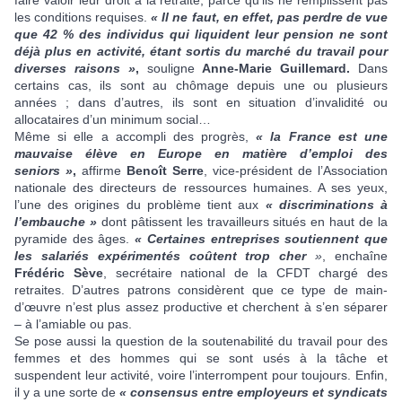
les conditions requises.
« Il ne faut, en effet, pas perdre de vue
que 42 % des individus qui liquident leur pension ne sont
déjà plus en activité, étant sortis du marché du travail pour
diverses raisons »
,
souligne
Anne-Marie Guillemard.
Dans
certains cas, ils sont au chômage depuis une ou plusieurs
années ; dans d’autres, ils sont en situation d’invalidité ou
allocataires d’un minimum social…
Même si elle a accompli des progrès,
« la France est une
mauvaise élève en Europe en matière d’emploi des
seniors »
,
affirme
Benoît Serre
, vice-président de l’Association
nationale des directeurs de ressources humaines. A ses yeux,
l’une des origines du problème tient aux
« discriminations à
l’embauche »
dont pâtissent les travailleurs situés en haut de la
pyramide des âges.
« Certaines entreprises soutiennent que
les salariés expérimentés coûtent trop cher
»
, enchaîne
Frédéric Sève
, secrétaire national de la CFDT chargé des
retraites. D’autres patrons considèrent que ce type de main-
d’œuvre n’est plus assez productive et cherchent à s’en séparer
– à l’amiable ou pas.
Se pose aussi la question de la soutenabilité du travail pour des
femmes et des hommes qui se sont usés à la tâche et
suspendent leur activité, voire l’interrompent pour toujours. Enfin,
il y a une sorte de
« consensus entre employeurs et syndicats