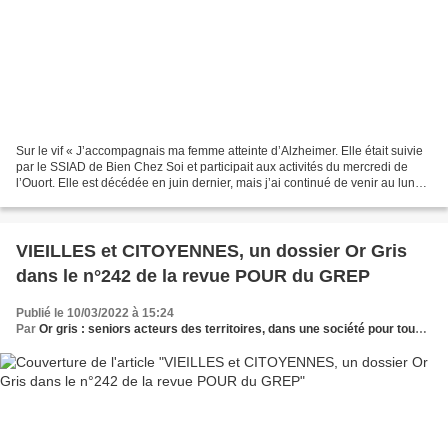
Sur le vif « J’accompagnais ma femme atteinte d’Alzheimer. Elle était suivie
par le SSIAD de Bien Chez Soi et participait aux activités du mercredi de
l’Ouort. Elle est décédée en juin dernier, mais j’ai continué de venir au lundi
des aidants et au pique-nique...
VIEILLES et CITOYENNES, un dossier Or Gris
dans le n°242 de la revue POUR du GREP
Publié le 10/03/2022 à 15:24
Par
Or gris : seniors acteurs des territoires, dans une société pour tous les âges