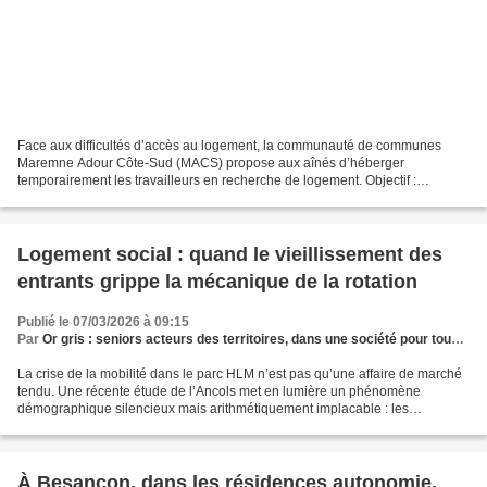
Face aux difficultés d’accès au logement, la communauté de communes
Maremne Adour Côte-Sud (MACS) propose aux aînés d’héberger
temporairement les travailleurs en recherche de logement. Objectif :
favoriser l’insertion sociale et professionnelle des uns...
Logement social : quand le vieillissement des
entrants grippe la mécanique de la rotation
Publié le 07/03/2026 à 09:15
Par
Or gris : seniors acteurs des territoires, dans une société pour tous les âges
La crise de la mobilité dans le parc HLM n’est pas qu’une affaire de marché
tendu. Une récente étude de l’Ancols met en lumière un phénomène
démographique silencieux mais arithmétiquement implacable : les
nouveaux locataires sont plus âgés et, par définition,...
À Besançon, dans les résidences autonomie,