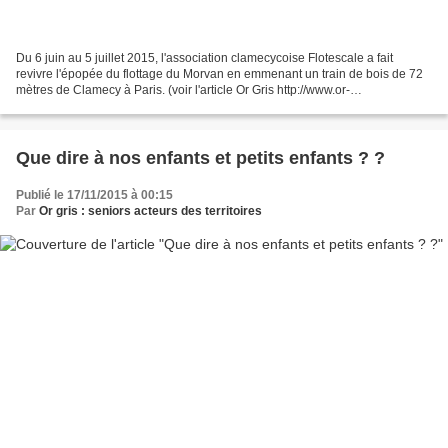
Du 6 juin au 5 juillet 2015, l'association clamecycoise Flotescale a fait
revivre l'épopée du flottage du Morvan en emmenant un train de bois de 72
mètres de Clamecy à Paris. (voir l'article Or Gris http://www.or-
gris.org/2015/10/flotescale-quand-les-seniors-font-revivre-l-histoire-du-
flottage-du-bois-dans-le-nivernais-morvan.html...
Que dire à nos enfants et petits enfants ? ?
Publié le 17/11/2015 à 00:15
Par
Or gris : seniors acteurs des territoires