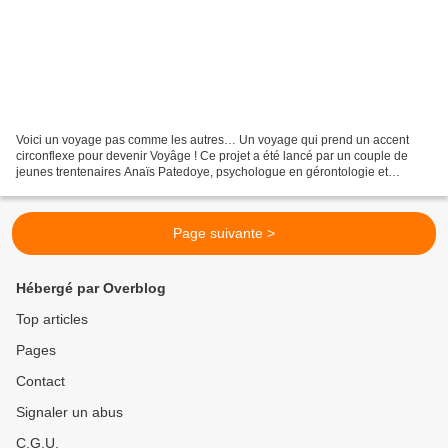
Voici un voyage pas comme les autres… Un voyage qui prend un accent
circonflexe pour devenir Voyâge ! Ce projet a été lancé par un couple de
jeunes trentenaires Anaïs Patedoye, psychologue en gérontologie et
Christophe Louandre, 33 ans, photographe. Ensemble,...
Page suivante >
Hébergé par Overblog
Top articles
Pages
Contact
Signaler un abus
C.G.U.