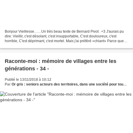
Bonjour Vieillesse……Un très beau texte de Bernard Pivot . <3 J'aurais pu
dire: Vieillir, c'est désolant, c'est insupportable, C'est douloureux, c'est
horrible, C'est déprimant, c'est mortel. Mais j'ai préféré «chiant» Parce que
c'est un adjectif vigoureux...
Raconte-moi : mémoire de villages entre les
générations - 34 -
Publié le 13/11/2018 à 10:12
Par
Or gris : seniors acteurs des territoires, dans une société pour tous les âges