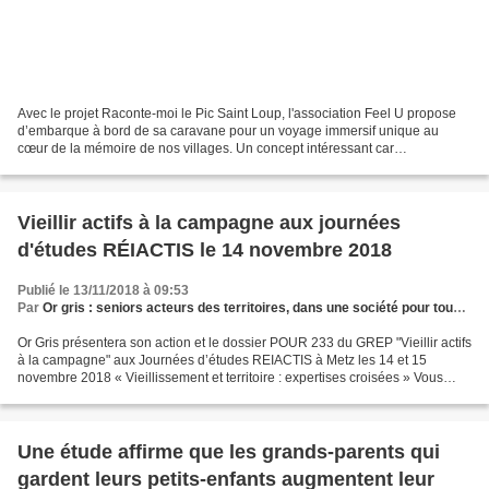
Avec le projet Raconte-moi le Pic Saint Loup, l'association Feel U propose
d’embarque à bord de sa caravane pour un voyage immersif unique au
cœur de la mémoire de nos villages. Un concept intéressant car
reproductible dans de nombreux coins de France....
Vieillir actifs à la campagne aux journées
d'études RÉIACTIS le 14 novembre 2018
Publié le 13/11/2018 à 09:53
Par
Or gris : seniors acteurs des territoires, dans une société pour tous les âges
Or Gris présentera son action et le dossier POUR 233 du GREP "Vieillir actifs
à la campagne" aux Journées d’études REIACTIS à Metz les 14 et 15
novembre 2018 « Vieillissement et territoire : expertises croisées » Vous
trouverez ci joint l'information...
Une étude affirme que les grands-parents qui
gardent leurs petits-enfants augmentent leur