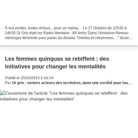
À vos postes, toutes et tous…pour un replay… Le 17 Octobre de 12h30 à
14h30 Or Gris était sur Radio libertaire - 89.4mhz Dans l’émission Remue-
méninges féministe pour parler du dossier "Vieilles et citoyennes,…" dossier
du n° 242 de POUR voici le lien...
Les femmes quinquas se rebiffent : des
initiatives pour changer les mentalités
Publié le 25/10/2023 à 16:24
Par
Or gris : seniors acteurs des territoires, dans une société pour tous les âges