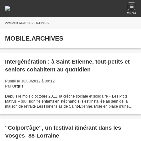
MENU
Accueil
» MOBILE.ARCHIVES
MOBILE.ARCHIVES
Intergénération : à Saint-Etienne, tout-petits et
seniors cohabitent au quotidien
Publié le 30/03/2012 à 09:12
Par
Orgris
Depuis le mois d’octobre 2011, la crèche sociale et solidaire « Les P’tits
Matrus » (qui signifie enfants en stéphanois) s’est installée au sein de la
maison de retraite Les Hortensias de Saint-Etienne. Mise en place d’une
nouvelle et belle expérience...
"Colport'âge", un festival itinérant dans les
Vosges- 88-Lorraine