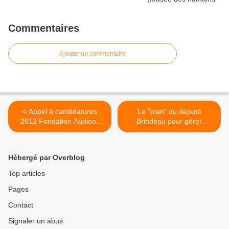
Commentaires
Ajouter un commentaire
< Appel à candidatures
Le "plan" du député
2012 Fondation Audiens
Brindeau pour gérer
Générations : pour plus de
l'allongement des carrières
solidarité active entre les
>
générations
Hébergé par Overblog
Top articles
Pages
Contact
Signaler un abus