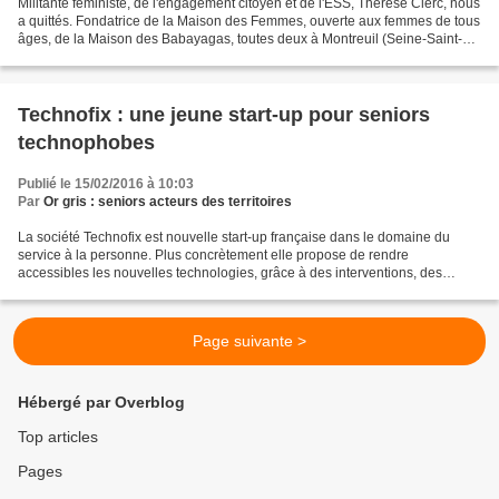
Militante féministe, de l'engagement citoyen et de l'ESS, Thérèse Clerc, nous
a quittés. Fondatrice de la Maison des Femmes, ouverte aux femmes de tous
âges, de la Maison des Babayagas, toutes deux à Montreuil (Seine-Saint-
Denis), créatrice de l’Université...
Technofix : une jeune start-up pour seniors
technophobes
Publié le 15/02/2016 à 10:03
Par
Or gris : seniors acteurs des territoires
La société Technofix est nouvelle start-up française dans le domaine du
service à la personne. Plus concrètement elle propose de rendre
accessibles les nouvelles technologies, grâce à des interventions, des
formations et toute une palette de services...
Page suivante >
Hébergé par Overblog
Top articles
Pages