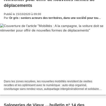
déplacements
Publié le 15/10/2020 à 09:00
Par
Or gris : seniors acteurs des territoires, dans une société pour tous les âges
Dans les zones reculées, les nouvelles mobilités revisitent de vieilles
recettes et les optimisent avec le numérique : auto-stop organisé,
covoiturage sans rendez-vous, autopartage intergénérationnel et solidaire et
même voiturettes à pédales . Troisième...
Saloperies de Vieux …bulletin n° 14 des