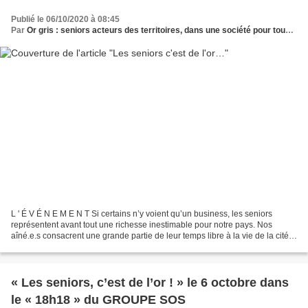
Publié le 06/10/2020 à 08:45
Par
Or gris : seniors acteurs des territoires, dans une société pour tous les âges
L ' É V É N E M E N T Si certains n’y voient qu’un business, les seniors
représentent avant tout une richesse inestimable pour notre pays. Nos
aîné.e.s consacrent une grande partie de leur temps libre à la vie de la cité.
A titre bénévole, ils sont les...
« Les seniors, c’est de l’or ! » le 6 octobre dans
le « 18h18 » du GROUPE SOS