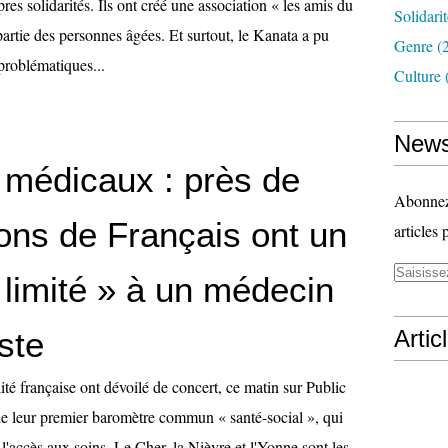
res solidarités. Ils ont créé une association « les amis du
Solidari
artie des personnes âgées. Et surtout, le Kanata a pu
Genre
(
problématiques...
Culture
News
 médicaux : près de
Abonnez-
ions de Français ont un
articles 
 limité » à un médecin
ste
Artic
é française ont dévoilé de concert, ce matin sur Public
 de leur premier baromètre commun « santé-social », qui
l'accès aux soins. Le Cher, la Nièvre et l'Yonne sont les