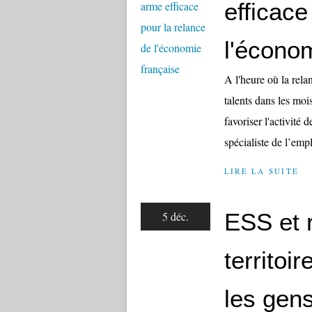
efficace
l'écono
A l'heure où la rela
talents dans les moi
favoriser l'activité 
spécialiste de l’empl
LIRE LA SUITE
ESS et r
5 déc.
territoi
les gens