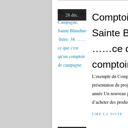
Comptoi
28 déc.
Sainte B
……ce qu
comptoi
L’exemple du Compt
présentation du pr
année Un nouveau g
d’acheter des produi
LIRE LA SUITE