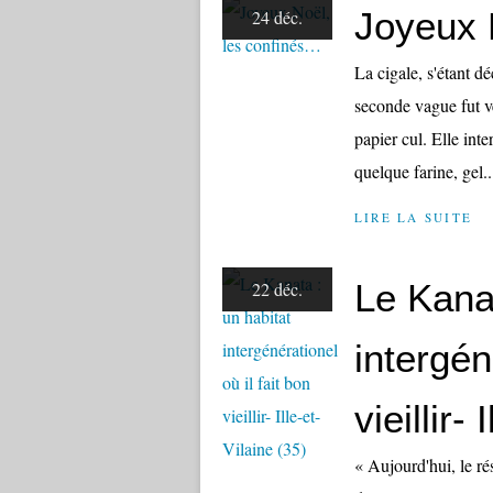
Joyeux 
24 déc.
La cigale, s'étant dé
seconde vague fut v
papier cul. Elle inte
quelque farine, gel..
LIRE LA SUITE
Le Kanat
22 déc.
intergén
vieillir-
« Aujourd'hui, le ré