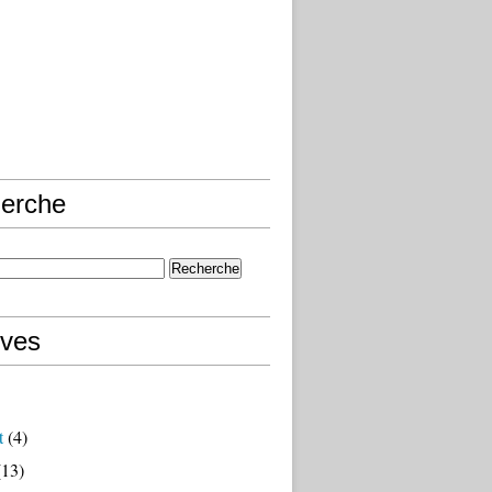
erche
ives
t
(4)
13)