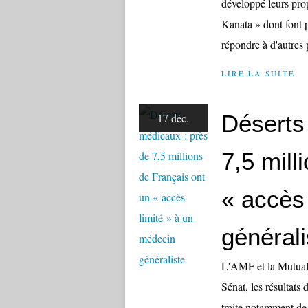
développé leurs prop
Kanata » dont font p
répondre à d'autres 
LIRE LA SUITE
Déserts
17 déc.
7,5 mill
« accès
générali
L'AMF et la Mutualit
Sénat, les résultats
traite notamment de 