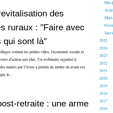
Mai
(
Avril
evitalisation des
Mars
res ruraux : "Faire avec
Févri
Janvi
 qui sont là"
2025
2024
villages comme les petites villes, l'économie sociale et
2023
leviers d'action aux élus. Un webinaire organisé à
2022
des maires par l'Avise a permis de mettre en avant ces
2021
que le...
2020
2019
2018
2017
post-retraite : une arme
2016