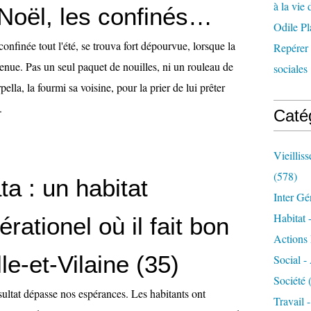
à la vie 
Noël, les confinés…
Odile Pl
confinée tout l'été, se trouva fort dépourvue, lorsque la
Repérer l
enue. Pas un seul paquet de nouilles, ni un rouleau de
sociales 
rpella, la fourmi sa voisine, pour la prier de lui prêter
.
Caté
Vieillis
(578)
a : un habitat
Inter Gé
Habitat 
érationel où il fait bon
Actions 
 Ille-et-Vilaine (35)
Social -
Société
(
sultat dépasse nos espérances. Les habitants ont
Travail 