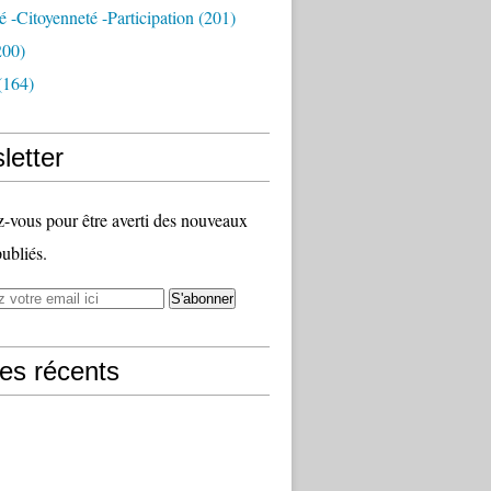
té -citoyenneté -participation
(201)
200)
(164)
letter
vous pour être averti des nouveaux
publiés.
les récents