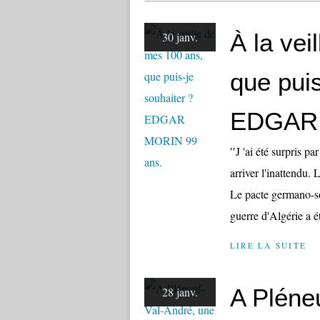
À la vei
30 janv.
que puis
EDGAR 
′′J 'ai été surpris p
arriver l'inattendu. 
Le pacte germano-sov
guerre d'Algérie a ét
LIRE LA SUITE
A Pléne
28 janv.