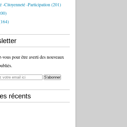
té -citoyenneté -participation
(201)
200)
(164)
letter
vous pour être averti des nouveaux
publiés.
les récents