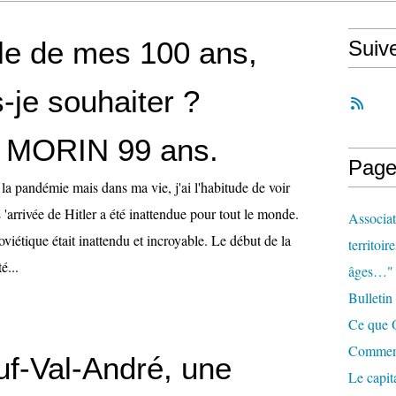
lle de mes 100 ans,
Suiv
-je souhaiter ?
MORIN 99 ans.
Page
ar la pandémie mais dans ma vie, j'ai l'habitude de voir
L 'arrivée de Hitler a été inattendue pour tout le monde.
Associat
iétique était inattendu et incroyable. Le début de la
territoir
é...
âges…"
Bulletin
Ce que O
Comment 
uf-Val-André, une
Le capit