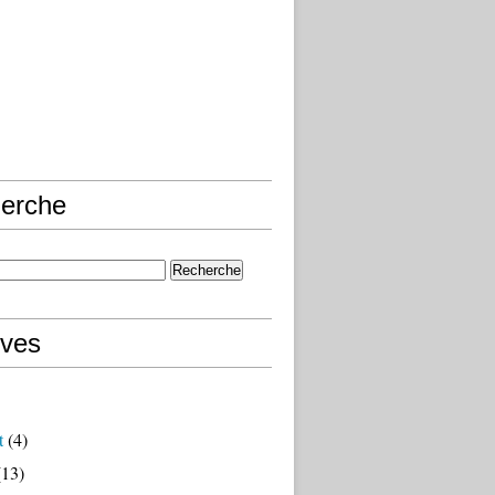
erche
ives
t
(4)
13)