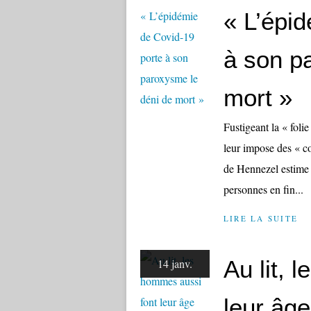
« L’épi
à son p
mort »
Fustigeant la « folie
leur impose des « c
de Hennezel estime q
personnes en fin...
LIRE LA SUITE
Au lit, 
14 janv.
leur âge