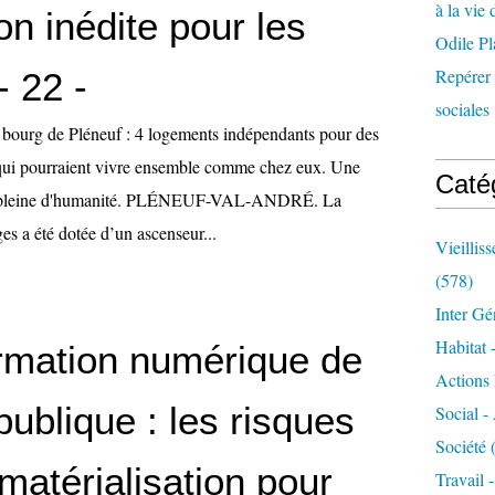
à la vie 
on inédite pour les
Odile Pl
Repérer l
- 22 -
sociales 
bourg de Pléneuf : 4 logements indépendants pour des
qui pourraient vivre ensemble comme chez eux. Une
Caté
te pleine d'humanité. PLÉNEUF-VAL-ANDRÉ. La
ges a été dotée d’un ascenseur...
Vieillis
(578)
Inter Gé
Habitat 
rmation numérique de
Actions 
 publique : les risques
Social -
Société
(
matérialisation pour
Travail 