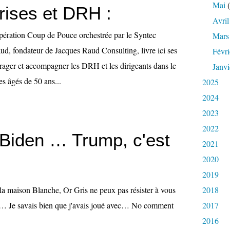
Mai
(
rises et DRH :
Avril
opération Coup de Pouce orchestrée par le Syntec
Mars
ud, fondateur de Jacques Raud Consulting, livre ici ses
Févri
rager et accompagner les DRH et les dirigeants dans le
Janvi
s âgés de 50 ans...
2025
2024
2023
2022
 Biden … Trump, c'est
2021
2020
2019
 la maison Blanche, Or Gris ne peux pas résister à vous
2018
e… Je savais bien que j'avais joué avec… No comment
2017
2016