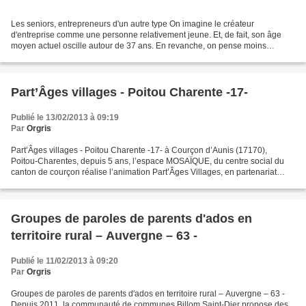
Les seniors, entrepreneurs d'un autre type On imagine le créateur
d'entreprise comme une personne relativement jeune. Et, de fait, son âge
moyen actuel oscille autour de 37 ans. En revanche, on pense moins
spontanément à ceux qui, à 50 ans passés, voire...
Part’Âges villages - Poitou Charente -17-
Publié le 13/02/2013 à 09:19
Par
Orgris
Part’Âges villages - Poitou Charente -17- à Courçon d’Aunis (17170),
Poitou-Charentes, depuis 5 ans, l’espace MOSAÏQUE, du centre social du
canton de courçon réalise l’animation Part’Âges Villages, en partenariat
avec des habitants de tout âge et des...
Groupes de paroles de parents d'ados en
territoire rural – Auvergne – 63 -
Publié le 11/02/2013 à 09:20
Par
Orgris
Groupes de paroles de parents d'ados en territoire rural – Auvergne – 63 -
Depuis 2011, la communauté de communes Billom Saint-Dier propose des