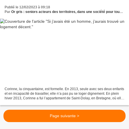
Publié le 12/02/2023 à 09:18
Par
Or gris : seniors acteurs des territoires, dans une société pour tous les âges
Corinne, la cinquantaine, est formelle. En 2013, seule avec ses deux enfants
et en incapacité de travailler, elle n’a pas pu se loger dignement. En plein
hiver 2013, Corinne a fui l’appartement de Saint-Dolay, en Bretagne, où elle
vivait avec son conjoint...
Page suivante >