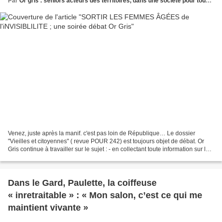
Par
Or gris : seniors acteurs des territoires, dans une société pour tous les âges
Venez, juste après la manif. c'est pas loin de République… Le dossier
"Vieilles et citoyennes" ( revue POUR 242) est toujours objet de débat. Or
Gris continue à travailler sur le sujet : - en collectant toute information sur le
sujet - en organisant cette...
Dans le Gard, Paulette, la coiffeuse
« inretraitable » : « Mon salon, c’est ce qui me
maintient vivante »