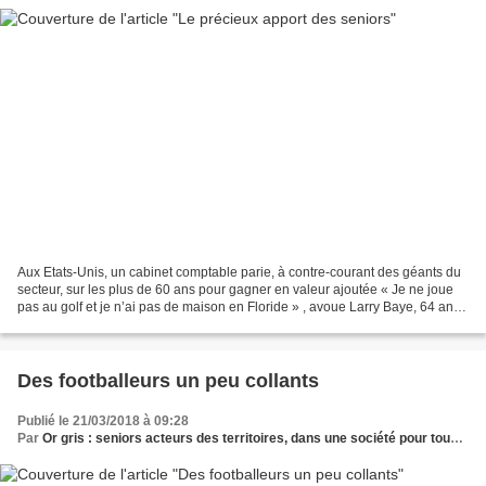
Aux Etats-Unis, un cabinet comptable parie, à contre-courant des géants du
secteur, sur les plus de 60 ans pour gagner en valeur ajoutée « Je ne joue
pas au golf et je n’ai pas de maison en Floride » , avoue Larry Baye, 64 ans.
L’expert-comptable, ancien...
Des footballeurs un peu collants
Publié le 21/03/2018 à 09:28
Par
Or gris : seniors acteurs des territoires, dans une société pour tous les âges