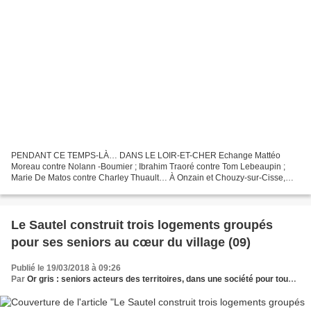
PENDANT CE TEMPS-LÀ… DANS LE LOIR-ET-CHER Echange Mattéo
Moreau contre Nolann -Boumier ; Ibrahim Traoré contre Tom Lebeaupin ;
Marie De Matos contre Charley Thuault… À Onzain et Chouzy-sur-Cisse,
deux communes du Loir-et-Cher distantes de 7 kilomètres,...
Le Sautel construit trois logements groupés
pour ses seniors au cœur du village (09)
Publié le 19/03/2018 à 09:26
Par
Or gris : seniors acteurs des territoires, dans une société pour tous les âges