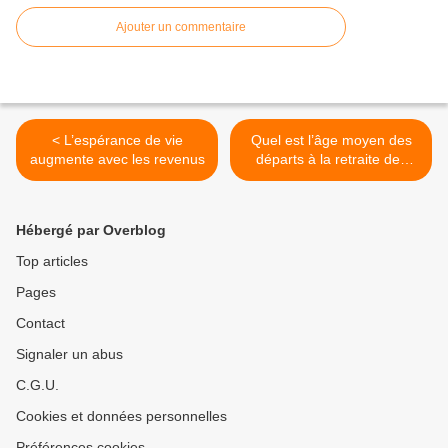
Ajouter un commentaire
< L’espérance de vie
Quel est l’âge moyen des
augmente avec les revenus
départs à la retraite des
personnes résidant en
France ? >
Hébergé par Overblog
Top articles
Pages
Contact
Signaler un abus
C.G.U.
Cookies et données personnelles
Préférences cookies