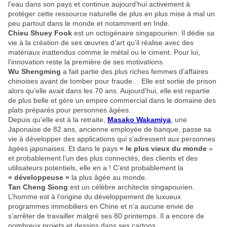
l’eau dans son pays et continue aujourd’hui activement à
protéger cette ressource naturelle de plus en plus mise à mal un
peu partout dans le monde et notamment en Inde.
Chieu Shuey Fook
est un octogénaire singapourien. Il dédie sa
vie à la création de ses œuvres d’art qu’il réalise avec des
matériaux inattendus comme le métal ou le ciment. Pour lui,
l’innovation reste la première de ses motivations.
Wu Shengming
a fait partie des plus riches femmes d’affaires
chinoises avant de tomber pour fraude… Elle est sortie de prison
alors qu’elle avait dans les 70 ans. Aujourd’hui, elle est repartie
de plus belle et gère un empire commercial dans le domaine des
plats préparés pour personnes âgées.
Depuis qu’elle est à la retraite,
Masako Wakamiya
,
une
Japonaise de 82 ans, ancienne employée de banque, passe sa
vie à développer des applications qui s’adressent aux personnes
âgées japonaises. Et dans le pays
« le plus vieux du monde
»
et probablement l’un des plus connectés, des clients et des
utilisateurs potentiels, elle en a ! C’est probablement la
« développeuse »
la plus âgée au monde.
Tan Cheng Siong
est un célèbre architecte singapourien.
L’homme est à l’origine du développement de luxueux
programmes immobiliers en Chine et n’a aucune envie de
s’arrêter de travailler malgré ses 80 printemps. Il a encore de
nombreux projets et dessins dans ses cartons…