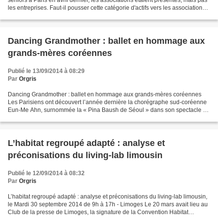
seniors à Paris en avril dernier, les associations étaient présentes, mais pas
les entreprises. Faut-il pousser cette catégorie d'actifs vers les associations
ou les ramener vers l'entreprise...
Dancing Grandmother : ballet en hommage aux
grands-mères coréennes
Publié le 13/09/2014 à 08:29
Par
Orgris
Dancing Grandmother : ballet en hommage aux grands-mères coréennes
Les Parisiens ont découvert l’année dernière la chorégraphe sud-coréenne
Eun-Me Ahn, surnommée la « Pina Baush de Séoul » dans son spectacle La
Princesse Bari. Elle est revenue cet été...
L’habitat regroupé adapté : analyse et
préconisations du living-lab limousin
Publié le 12/09/2014 à 08:32
Par
Orgris
L’habitat regroupé adapté : analyse et préconisations du living-lab limousin,
le Mardi 30 septembre 2014 de 9h à 17h - Limoges Le 20 mars avait lieu au
Club de la presse de Limoges, la signature de la Convention Habitat