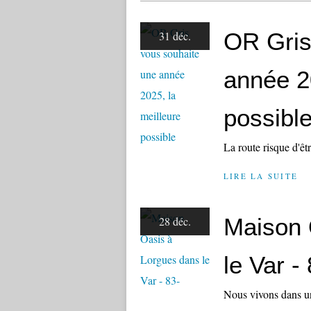
OR Gris
31 déc.
année 2
possibl
La route risque d'êt
LIRE LA SUITE
Maison 
28 déc.
le Var -
Nous vivons dans un