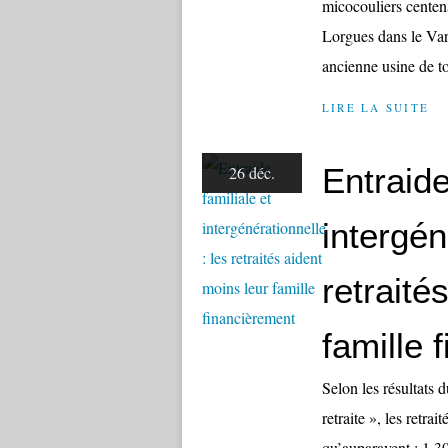
micocouliers centena
Lorgues dans le Var :
ancienne usine de to
LIRE LA SUITE
Entraide
26 déc.
intergén
retraité
famille 
Selon les résultats
retraite », les retra
qu’auparavent : 1.3