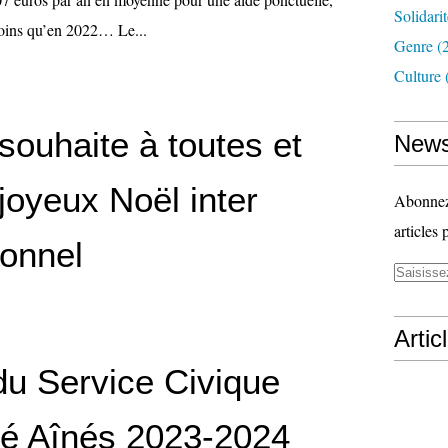
Solidari
moins qu’en 2022… Le...
Genre
(
Culture
souhaite à toutes et
News
joyeux Noël inter
Abonnez-
articles 
ionnel
Artic
du Service Civique
ité Aînés 2023-2024