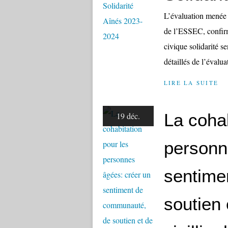
L’évaluation menée
de l’ESSEC, confirm
civique solidarité s
détaillés de l’évalua
LIRE LA SUITE
La cohab
19 déc.
personn
sentime
soutien 