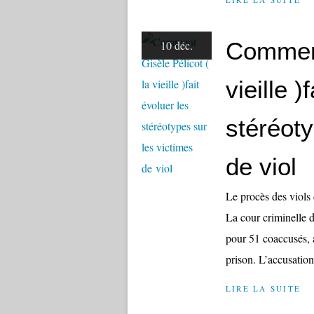
Comment
10 déc.
vieille )
stéréoty
de viol
Le procès des viols
La cour criminelle 
pour 51 coaccusés, a
prison. L’accusation
LIRE LA SUITE