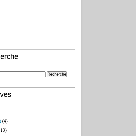
erche
ives
t
(4)
13)