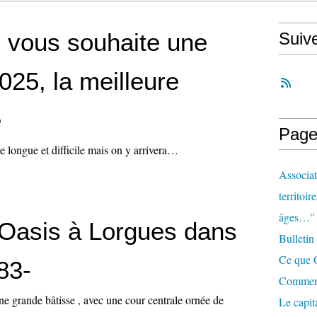
 vous souhaite une
Suiv
025, la meilleure
e
Page
re longue et difficile mais on y arrivera…
Associat
territoir
âges…"
Oasis à Lorgues dans
Bulletin
Ce que O
 83-
Comment 
e grande bâtisse , avec une cour centrale ornée de
Le capit