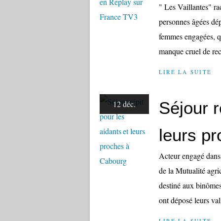
" Les Vaillantes" ra
personnes âgées dép
femmes engagées, qui
manque cruel de rec
LIRE LA SUITE
Séjour r
12 déc.
leurs p
Acteur engagé dans l
de la Mutualité ag
destiné aux binômes
ont déposé leurs val
LIRE LA SUITE