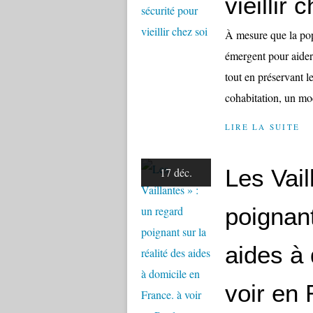
vieillir 
À mesure que la pop
émergent pour aider 
tout en préservant le
cohabitation, un mod
LIRE LA SUITE
Les Vail
17 déc.
poignant
aides à 
voir en