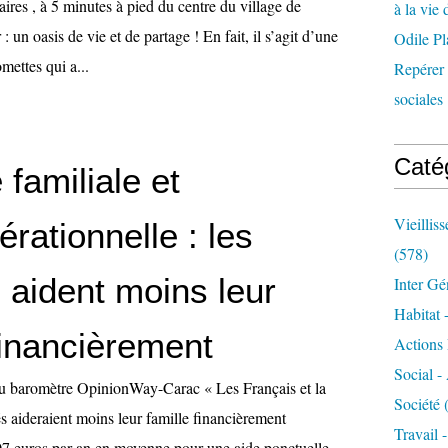
ires , à 5 minutes à pied du centre du village de
à la vie 
 un oasis de vie et de partage ! En fait, il s’agit d’une
Odile Pl
mettes qui a...
Repérer l
sociales 
Caté
 familiale et
Vieillis
érationnelle : les
(578)
s aident moins leur
Inter Gé
Habitat 
financièrement
Actions 
Social -
 du baromètre OpinionWay-Carac « Les Français et la
Société
(
ités aideraient moins leur famille financièrement
Travail 
07 euros par an en moyenne pour une aide ponctuelle,