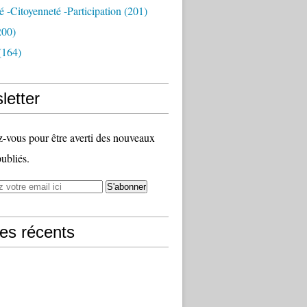
té -citoyenneté -participation
(201)
200)
(164)
letter
vous pour être averti des nouveaux
publiés.
les récents