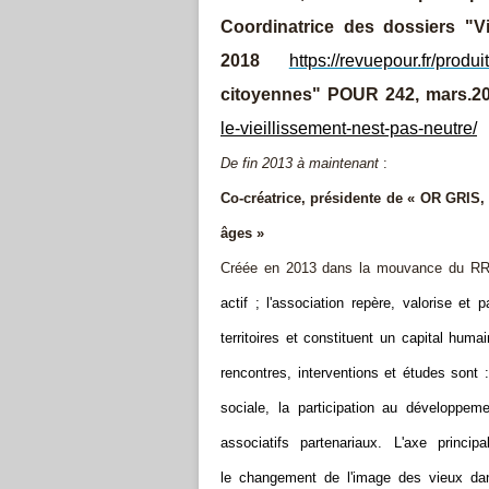
Coordinatrice des
dossiers "V
2018
https://revuepour.fr/produi
citoyennes" POUR 242, mars.
le-vieillissement-nest-pas-neutre/
De fin 2013 à maintenant
:
Co-créatrice, présidente de « OR GRIS, 
âges »
Créée en 2013 dans la mouvance du R
actif ; l'association
repère, valorise et pa
territoires et constituent un capital humai
rencontres, interventions et études sont : l
sociale, la participation au développem
associatifs partenariaux. L'axe princip
le changement de l'image des vieux dan