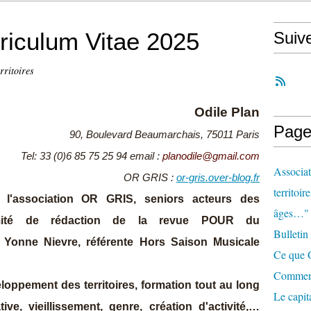
rriculum Vitae 2025
Suiv
rritoires
Odile Plan
Page
90, Boulevard Beaumarchais, 75011 Paris
Tel: 33 (0)6 85 75 25 94
email :
planodile@gmail.com
Associat
OR GRIS :
or-gris.over-blog.fr
territoir
 l'association OR GRIS, seniors acteurs des
âges…"
omité de rédaction de la revue POUR du
Bulletin
E Yonne Nievre, référente Hors Saison Musicale
Ce que O
Comment 
ppement des territoires, formation tout au long
Le capit
ative,
vieillissement, genre, création d'activité,
…