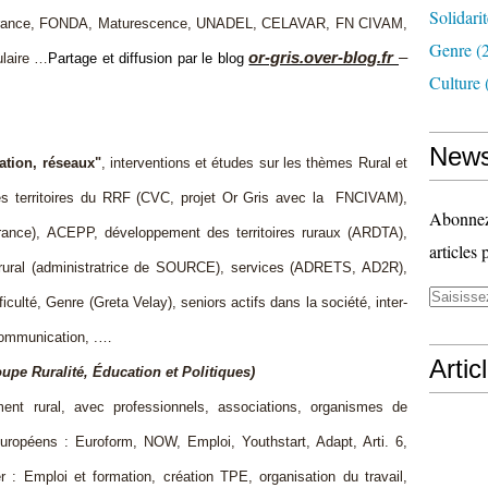
Solidari
e France, FONDA, Maturescence, UNADEL, CELAVAR, FN CIVAM,
Genre
(
or-gris.over-blog.fr
–
ulaire …
Partage et diffusion par le blog
Culture
News
ation, réseaux"
, interventions et études sur les thèmes
Rural et
 des territoires du RRF (CVC, projet Or Gris avec la FNCIVAM),
Abonnez-
s France), ACEPP, développement des territoires ruraux (ARDTA),
articles 
ural (administratrice de SOURCE), services (ADRETS, AD2R),
ficulté, Genre (Greta Velay), seniors actifs dans la société, inter-
communication, .…
Artic
oupe Ruralité, Éducation et Politiques)
ment rural, avec professionnels, associations, organismes de
 européens : Euroform, NOW, Emploi, Youthstart, Adapt, Arti. 6,
: Emploi et formation, création TPE, organisation du travail,