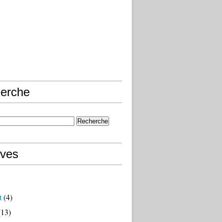
erche
ives
t
(4)
13)