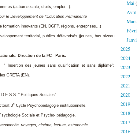
Mai
(
mmes (action sociale, droits, emploi...).
Avril
our le Développement de l’Éducation Permanente
Mars
de formation innovants (EN, DGFP, régions, entreprises...)
Févri
éveloppement territorial, publics défavorisés (jeunes, bas niveau
Janvi
2025
tionale. Direction de la FC - Paris.
2024
 “ Insertion des jeunes sans qualification et sans diplôme";
2023
ns les GRETA (EN).
2022
2021
2020
D.E.S.S. “ Politiques Sociales“
2019
e
torat 3
Cycle Psychopédagogie institutionnelle.
2018
e Psychologie Sociale et Psycho- pédagogie.
2017
e, randonnée, voyages, cinéma, lecture, astronomie…
2016