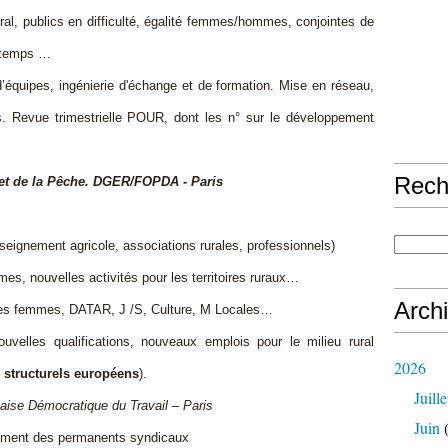
ral, publics en difficulté, égalité femmes/hommes, conjointes de
s temps …
équipes, ingénierie d'échange et de formation. Mise en réseau,
s. Revue trimestrielle POUR, dont les n° sur le développement
Rech
e et de la Pêche. DGER/FOPDA - Paris
seignement agricole, associations rurales, professionnels)
mes, nouvelles activités pour les territoires ruraux…
Arch
t des femmes, DATAR, J /S, Culture, M Locales…
nouvelles qualifications, nouveaux emplois pour le milieu rural
2026
structurels européens
).
Juille
ise Démocratique du Travail – Paris
Juin
(
ssement des permanents syndicaux