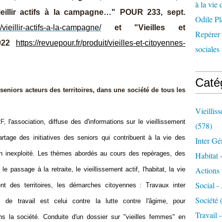
à la vie 
ieillir actifs à la campagne…" POUR 233, sept.
Odile Pl
t/vieillir-actifs-a-la-campagne/
et
"Vieilles et
Repérer l
2022
https://revuepour.fr/produit/vieilles-et-citoyennes-
sociales 
Caté
seniors acteurs des territoires, dans une société de tous les
Vieillis
RF,
l'association, diffuse des
d'informations sur le vieillissement
(578)
rtage des initiatives des seniors qui contribuent à la vie des
Inter Gé
n inexploité
. Les thèmes abordés
au cours des repèrages, des
Habitat 
Actions 
e passage à la retraite, le vieillissement actif, l'habitat, la vie
Social -
ent des territoires, les démarches citoyennes : Travaux inter
Société
(
al de travail est celui contre la lutte contre l'âgime, pour
Travail 
s la société. Conduite d'un dossier sur "vieilles femmes" en