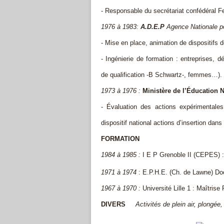
- Responsable du secrétariat confédéral Fe
1976 à 1983:
A.D.E.P
Agence Nationale p
- Mise en place, animation de dispositifs 
- Ingénierie de formation : entreprises, d
de qualification -B Schwartz-, femmes…).
1973 à 1976 :
Ministère de l’Éducation Na
- Évaluation des actions expérimentales
dispositif national actions d’insertion da
FORMATION
1984 à 1985 :
I E P Grenoble II (CEPES) : 
1971 à 1974
: E.P.H.E. (Ch. de Lawne) Doc
1967 à 1970 :
Université Lille 1 : Maîtris
DIVERS
Activités de plein air, plongé