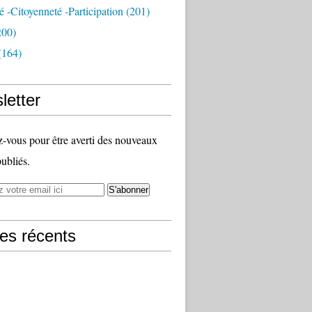
té -citoyenneté -participation
(201)
200)
(164)
letter
vous pour être averti des nouveaux
publiés.
les récents