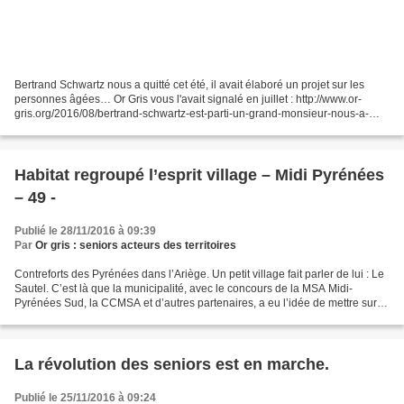
Bertrand Schwartz nous a quitté cet été, il avait élaboré un projet sur les
personnes âgées… Or Gris vous l'avait signalé en juillet : http://www.or-
gris.org/2016/08/bertrand-schwartz-est-parti-un-grand-monsieur-nous-a-
quitte.html Le 28 septembre un bel...
Habitat regroupé l’esprit village – Midi Pyrénées
– 49 -
Publié le 28/11/2016 à 09:39
Par
Or gris : seniors acteurs des territoires
Contreforts des Pyrénées dans l’Ariège. Un petit village fait parler de lui : Le
Sautel. C’est là que la municipalité, avec le concours de la MSA Midi-
Pyrénées Sud, la CCMSA et d’autres partenaires, a eu l’idée de mettre sur
pied puis de gérer un ensemble...
La révolution des seniors est en marche.
Publié le 25/11/2016 à 09:24