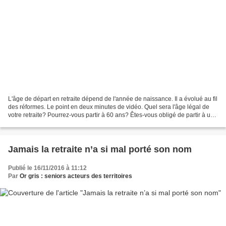
L'âge de départ en retraite dépend de l'année de naissance. Il a évolué au fil
des réformes. Le point en deux minutes de vidéo. Quel sera l'âge légal de
votre retraite? Pourrez-vous partir à 60 ans? Êtes-vous obligé de partir à un
certain âge? Marie-Françoise...
Jamais la retraite n’a si mal porté son nom
Publié le 16/11/2016 à 11:12
Par
Or gris : seniors acteurs des territoires