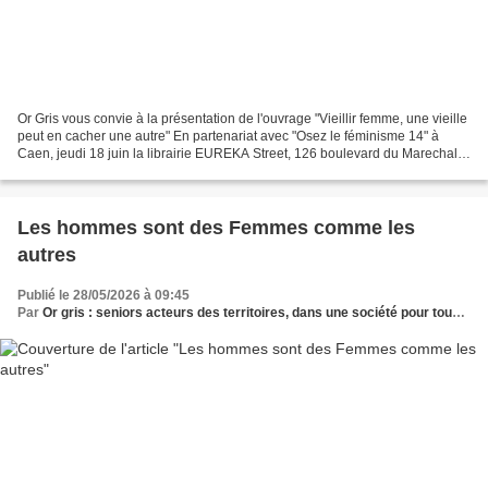
Or Gris vous convie à la présentation de l'ouvrage "Vieillir femme, une vieille
peut en cacher une autre" En partenariat avec "Osez le féminisme 14" à
Caen, jeudi 18 juin la librairie EUREKA Street, 126 boulevard du Marechal
Leclerc Parler des vieilles...
Les hommes sont des Femmes comme les
autres
Publié le 28/05/2026 à 09:45
Par
Or gris : seniors acteurs des territoires, dans une société pour tous les âges