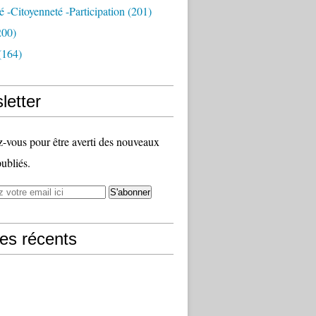
té -citoyenneté -participation
(201)
200)
(164)
letter
vous pour être averti des nouveaux
publiés.
les récents