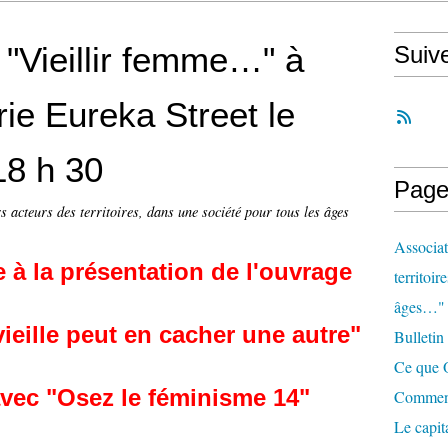
 "Vieillir femme…" à
Suiv
irie Eureka Street le
18 h 30
Page
s acteurs des territoires, dans une société pour tous les âges
Associat
 à la présentation de l'ouvrage
territoir
âges…"
vieille peut en cacher une autre"
Bulletin
Ce que O
avec "Osez le féminisme 14"
Comment 
Le capit