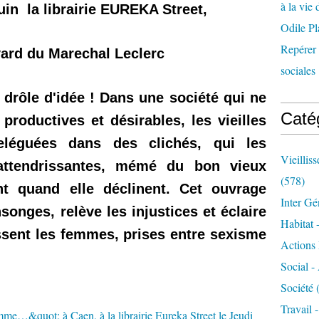
à la vie 
juin la librairie EUREKA Street,
Odile Pl
Repérer l
ard du Marechal Leclerc
sociales 
l drôle d'idée ! Dans une société qui ne
Caté
productives et désirables, les vieilles
reléguées dans des clichés, qui les
Vieillis
attendrissantes, mémé du bon vieux
(578)
t quand elle déclinent. Cet ouvrage
Inter Gé
onges, relève les injustices et éclaire
Habitat 
ssent les femmes, prises entre sexisme
Actions 
Social -
Société
(
Travail 