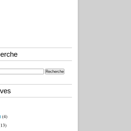
erche
ives
t
(4)
13)