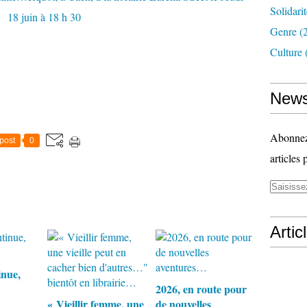
Solidari
Genre
(
Culture
News
Abonnez-
post
0
articles 
Artic
inue,
2026, en route pour
« Vieillir femme, une
de nouvelles