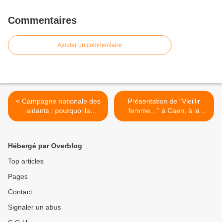
Commentaires
Ajouter un commentaire
< Campagne nationale des
Présentation de "Vieillir
aidants : pourquoi la
femme…" à Caen, à la
reconnaissance des
librairie Eureka Street le
proches aidants devient
Jeudi 18 juin à 18 h 30 >
une urgence sociale
Hébergé par Overblog
Top articles
Pages
Contact
Signaler un abus