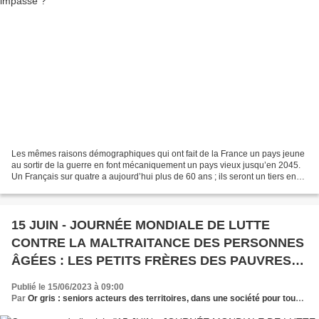
Les mêmes raisons démographiques qui ont fait de la France un pays jeune
au sortir de la guerre en font mécaniquement un pays vieux jusqu’en 2045.
Un Français sur quatre a aujourd’hui plus de 60 ans ; ils seront un tiers en
2060 . L’année 2014 a été marquée...
15 JUIN - JOURNÉE MONDIALE DE LUTTE
CONTRE LA MALTRAITANCE DES PERSONNES
ÂGÉES : LES PETITS FRÈRES DES PAUVRES
CONTRIBUENT AUX ETATS GÉNÉRAUX DES
Publié le 15/06/2023 à 09:00
MALTRAITANCES
Par
Or gris : seniors acteurs des territoires, dans une société pour tous les âges