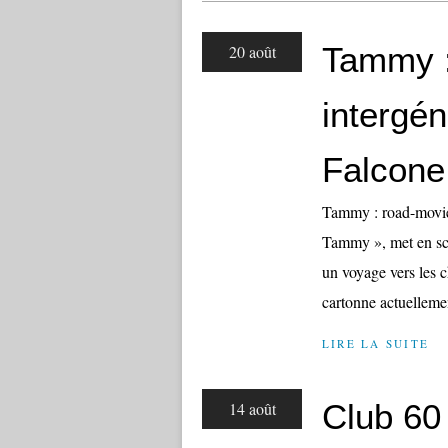
Tammy :
20 août
intergé
Falcone
Tammy : road-movie
Tammy », met en scè
un voyage vers les 
cartonne actuellemen
LIRE LA SUITE
Club 60 
14 août