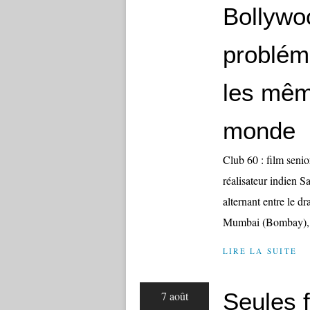
Bollywoo
problém
les mêm
monde
Club 60 : film seni
réalisateur indien S
alternant entre le d
Mumbai (Bombay), u
LIRE LA SUITE
Seules 
7 août