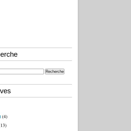
erche
ives
t
(4)
13)