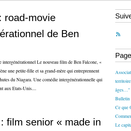
 road-movie
Suiv
nérationnel de Ben
Page
 intergénérationnel Le nouveau film de Ben Falcone, «
ne une petite-fille et sa grand-mère qui entreprennent
Associat
chutes du Niagara. Une comédie intergénérationnelle qui
territoir
t aux Etats-Unis....
âges…"
Bulletin
Ce que O
Comment 
: film senior « made in
Le capit