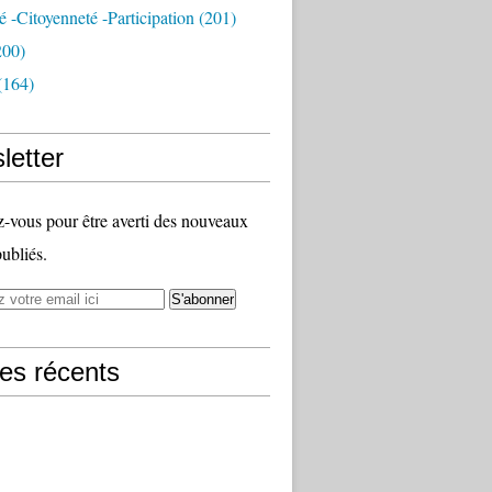
té -citoyenneté -participation
(201)
200)
(164)
letter
vous pour être averti des nouveaux
publiés.
les récents