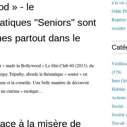
à la vie 
d » - le
Odile Pl
Repérer l
atiques "Seniors" sont
sociales 
es partout dans le
Caté
Vieillis
or « made in Bollywood » Le film Club 60 (2013), du
(578)
anjay Tripathy, aborde la thématique « senior » en
Inter Gé
rame et la comédie. Une belle manière de découvrir
Habitat 
n cinéma « exotique...
Actions 
Social -
Société
(
face à la misère de
Travail 