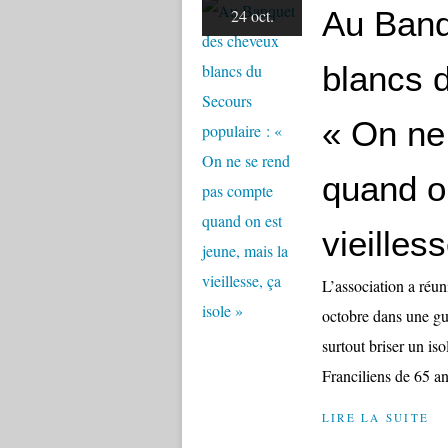
Au Banq
24 oct.
blancs 
« On ne
quand on
vieilles
L’association a réun
octobre dans une gu
surtout briser un is
Franciliens de 65 ans
LIRE LA SUITE