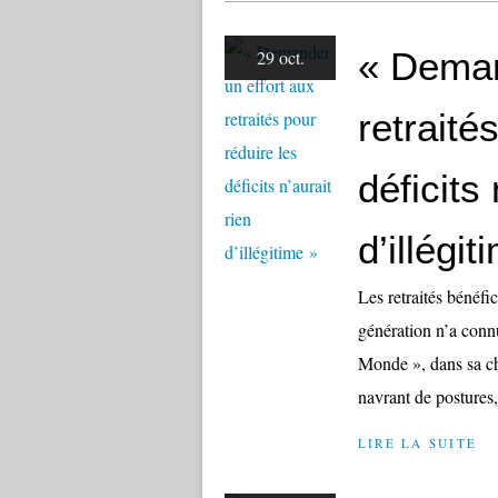
« Deman
29 oct.
retraité
déficits 
d’illégit
Les retraités bénéfi
génération n’a conn
Monde », dans sa ch
navrant de postures, 
LIRE LA SUITE