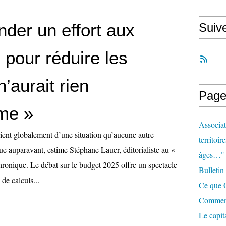
der un effort aux
Suiv
s pour réduire les
n’aurait rien
Page
ime »
Associat
cient globalement d’une situation qu’aucune autre
territoir
ue auparavant, estime Stéphane Lauer, éditorialiste au «
âges…"
ronique. Le débat sur le budget 2025 offre un spectacle
Bulletin
de calculs...
Ce que O
Comment 
Le capit