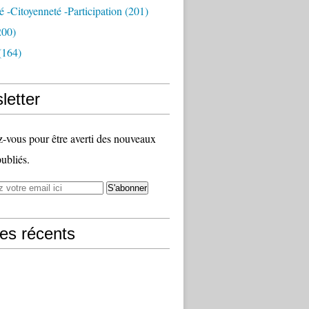
té -citoyenneté -participation
(201)
200)
(164)
letter
vous pour être averti des nouveaux
publiés.
les récents