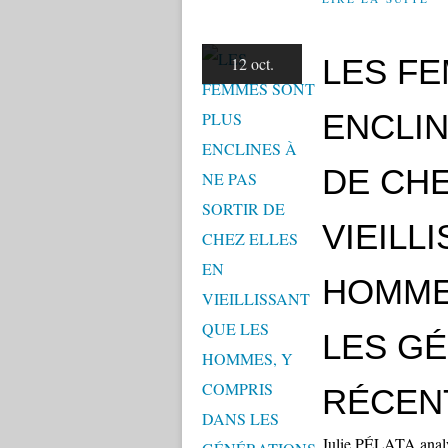
LES F
12 oct.
ENCLIN
DE CHE
VIEILL
HOMME
LES G
RÉCEN
Julie PÉLATA analys