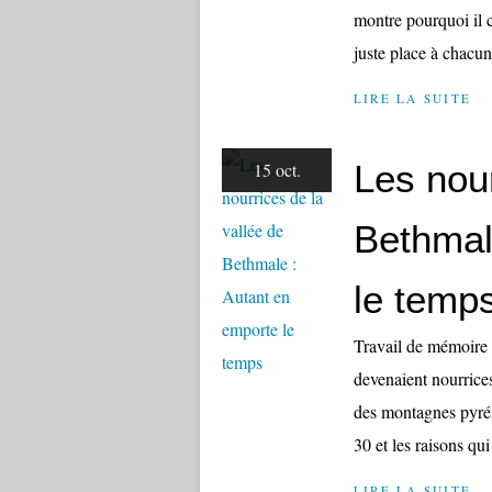
montre pourquoi il c
juste place à chacun
LIRE LA SUITE
Les nour
15 oct.
Bethmal
le temp
Travail de mémoire 
devenaient nourrices 
des montagnes pyrén
30 et les raisons qui 
LIRE LA SUITE