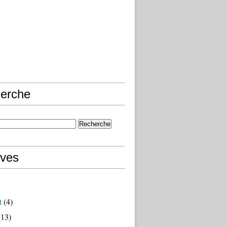
erche
ives
t
(4)
13)