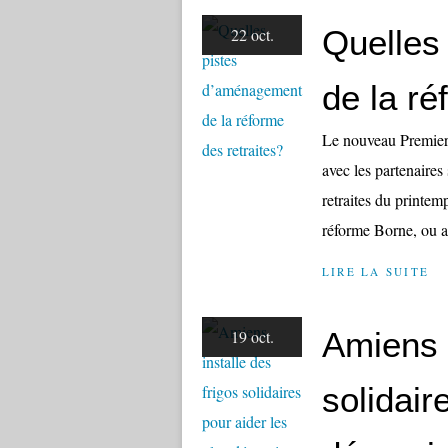
Quelles
22 oct.
de la ré
Le nouveau Premier 
avec les partenaires
retraites du printem
réforme Borne, ou a
LIRE LA SUITE
Amiens i
19 oct.
solidair