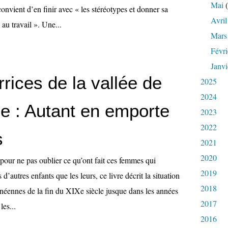
Mai
(
onvient d’en finir avec « les stéréotypes et donner sa
Avril
 au travail ». Une...
Mars
Févri
Janvi
rices de la vallée de
2025
2024
e : Autant en emporte
2023
2022
s
2021
2020
pour ne pas oublier ce qu’ont fait ces femmes qui
2019
d’autres enfants que les leurs, ce livre décrit la situation
2018
éennes de la fin du XIXe siècle jusque dans les années
2017
les...
2016