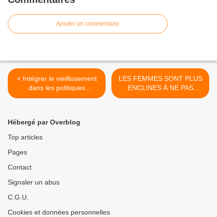
Ajouter un commentaire
< Intégrer le vieillissement
LES FEMMES SONT PLUS
dans les politiques
ENCLINES À NE PAS
publiques (ouvrage collectif)
SORTIR DE CHEZ ELLES
EN VIEILLISSANT QUE
LES HOMMES, Y
Hébergé par Overblog
COMPRIS DANS LES
GÉNÉRATIONS
Top articles
RÉCENTES. >
Pages
Contact
Signaler un abus
C.G.U.
Cookies et données personnelles