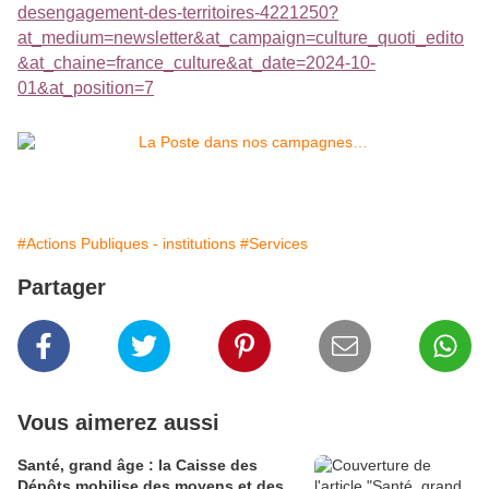
desengagement-des-territoires-4221250?
at_medium=newsletter&at_campaign=culture_quoti_edito
&at_chaine=france_culture&at_date=2024-10-
01&at_position=7
#Actions Publiques - institutions
#Services
Partager
Vous aimerez aussi
Santé, grand âge : la Caisse des
Dépôts mobilise des moyens et des