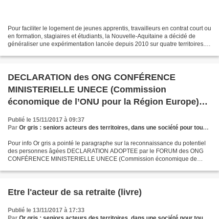
Pour faciliter le logement de jeunes apprentis, travailleurs en contrat court ou
en formation, stagiaires et étudiants, la Nouvelle-Aquitaine a décidé de
généraliser une expérimentation lancée depuis 2010 sur quatre territoires.
Le principe consiste à...
DECLARATION des ONG CONFÉRENCE
MINISTERIELLE UNECE (Commission
économique de l’ONU pour la Région Europe)
SUR LE VIEILLISSEMENT DE LA POPULATION
Publié le 15/11/2017 à 09:37
Par
Or gris : seniors acteurs des territoires, dans une société pour tous les âges
Pour info Or gris a pointé le paragraphe sur la reconnaissance du potentiel
des personnes âgées DECLARATION ADOPTEE par le FORUM des ONG
CONFÉRENCE MINISTERIELLE UNECE (Commission économique de
l’ONU pour la Région Europe) SUR LE VIEILLISSEMENT DE LA...
Etre l'acteur de sa retraite (livre)
Publié le 13/11/2017 à 17:33
Par
Or gris : seniors acteurs des territoires, dans une société pour tous les âges