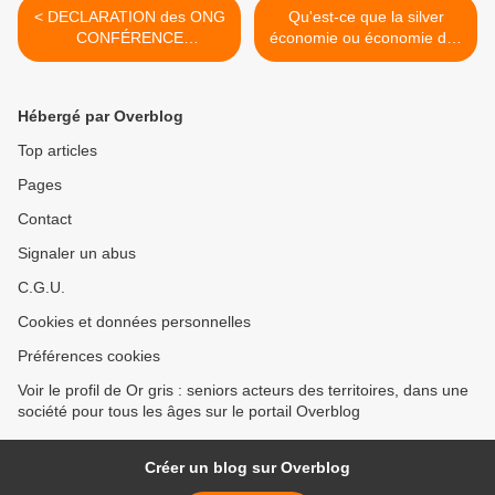
< DECLARATION des ONG
Qu'est-ce que la silver
CONFÉRENCE
économie ou économie des
MINISTERIELLE UNECE
seniors ? >
(Commission économique
de l’ONU pour la Région
Hébergé par Overblog
Europe) SUR LE
VIEILLISSEMENT DE LA
Top articles
POPULATION
Pages
Contact
Signaler un abus
C.G.U.
Cookies et données personnelles
Préférences cookies
Voir le profil de Or gris : seniors acteurs des territoires, dans une
société pour tous les âges sur le portail Overblog
Créer un blog sur Overblog