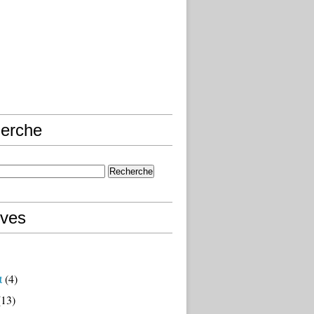
erche
ives
t
(4)
13)