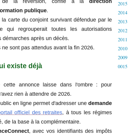
s de la réversion, confié à la
direction
2015
sformation publique
.
2014
e la carte du conjoint survivant défendue par le
2013
 qui regrouperait toutes les autorisations
2012
es démarches après un décès.
2011
 ne sont pas attendus avant la fin 2026.
2010
2009
i existe déjà
0015
e cette annonce laisse dans l'ombre : pour
 n'avez rien à attendre de 2026.
ublic en ligne permet d'adresser une
demande
ortail officiel des retraites
, à tous les régimes
sé, de la base à la complémentaire.
nceConnect
, avec vos identifiants des impôts