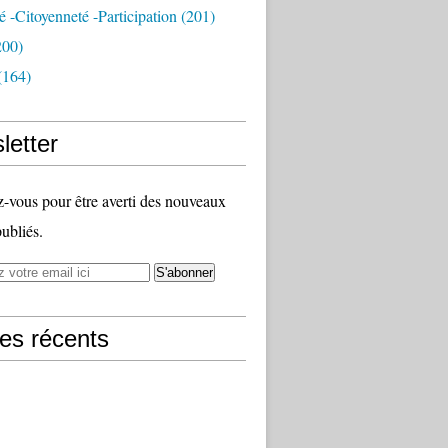
té -citoyenneté -participation
(201)
200)
(164)
letter
vous pour être averti des nouveaux
publiés.
les récents