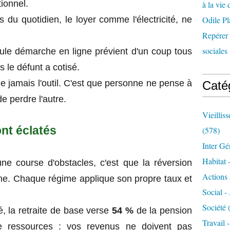
tionnel.
à la vie 
du quotidien, le loyer comme l'électricité, ne
Odile Pl
Repérer l
sociales 
ule démarche en ligne prévient d'un coup tous
s le défunt a cotisé.
 jamais l'outil. C'est que personne ne pense à
Caté
de perdre l'autre.
Vieillis
nt éclatés
(578)
Inter Gé
Habitat 
ne course d'obstacles, c'est que la réversion
Actions 
ne. Chaque régime applique son propre taux et
Social -
Société
(
é, la retraite de base verse
54 %
de la pension
Travail 
de ressources : vos revenus ne doivent pas