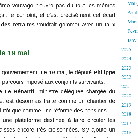
Mai
(
même veuvage n'ouvre pas du tout les mêmes
Avril
çait le conjoint, et c'est précisément cet écart
Mars
 des retraites
voudrait gommer avec un taux
Févri
Janvi
2025
le 19 mai
2024
2023
au gouvernement. Le 19 mai, le député
Philippe
2022
 ce parcours imposé aux conjoints survivants.
2021
e Le Hénanff
, ministre déléguée chargée du
2020
et est désormais traité comme un chantier de
2019
 plutôt que comme une réforme des pensions.
2018
ne plateforme destinée à faire circuler les
2017
aisses encore très cloisonnées. S'y ajoute un
2016