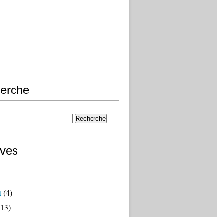
erche
ives
t
(4)
13)