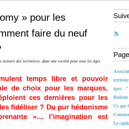
nomy » pour les
Suiv
mment faire du neuf
?
Page
s acteurs des territoires, dans une société pour tous les âges
Associat
mulent temps libre et pouvoir
territoir
ble de choix pour les marques.
âges…"
éploient ces dernières pour les
Bulletin
Ce que O
t les fidéliser ? Du pur hédonisme
Comment 
renante »… l’imagination est
Le capit
r