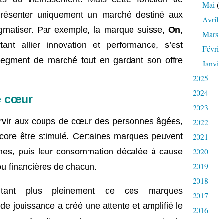
Mai
(
résenter uniquement un marché destiné aux
Avril
igmatiser. Par exemple, la marque suisse,
On
,
Mars
tant allier innovation et performance, s’est
Févri
egment de marché tout en gardant son offre
Janvi
2025
2024
e cœur
2023
rvir aux coups de cœur des personnes âgées,
2022
2021
ncore être stimulé. Certaines marques peuvent
2020
unes, puis leur consommation décalée à cause
2019
u financières de chacun.
2018
autant plus pleinement de ces marques
2017
de jouissance a créé une attente et amplifié le
2016