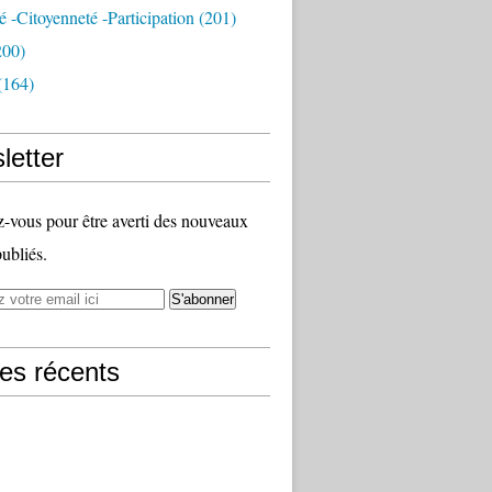
té -citoyenneté -participation
(201)
200)
(164)
letter
vous pour être averti des nouveaux
publiés.
les récents