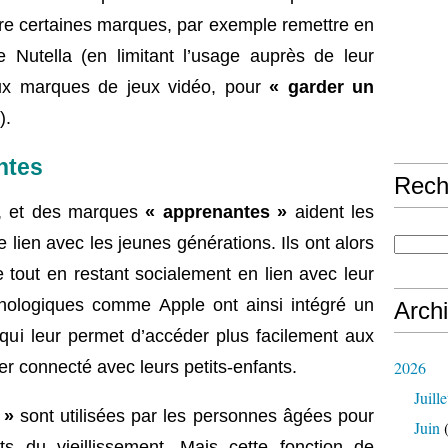
ire certaines marques, par exemple remettre en
e Nutella (en limitant l’usage auprès de leur
aux marques de jeux vidéo, pour
« garder un
).
ntes
Rech
ée, et des marques
« apprenantes »
aident les
 lien avec les jeunes générations. Ils ont alors
e tout en restant socialement en lien avec leur
nologiques comme Apple ont ainsi intégré un
Arch
 qui leur permet d’accéder plus facilement aux
2026
ter connecté avec leurs petits-enfants.
Juille
 »
sont utilisées par les personnes âgées pour
Juin
(
ts du vieillissement. Mais cette fonction de