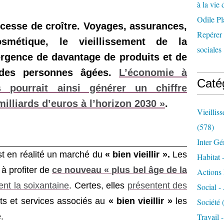
à la vie 
Odile Pl
 cesse de croître. Voyages, assurances,
Repérer l
osmétique, le vieillissement de la
sociales 
ergence de davantage de produits et de
n des personnes âgées.
L’économie à
Caté
s pourrait ainsi générer un chiffre
milliards d’euros à l’horizon 2030 »
.
Vieillis
(578)
Inter Gé
st en réalité un marché du
« bien vieillir ».
Les
Habitat 
à profiter de
ce nouveau « plus bel âge de la
Actions 
nt la soixantaine
. Certes, elles
présentent des
Social -
its et services associés au
« bien vieillir »
les
Société
(
Travail 
.