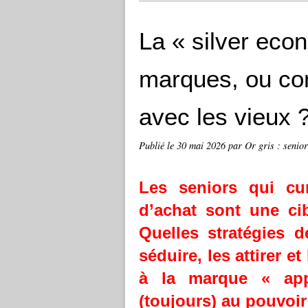
La « silver eco
marques, ou co
avec les vieux 
Publié le
30 mai 2026
par Or gris : senior
Les seniors qui cu
d’achat sont une ci
Quelles stratégies d
séduire, les attirer e
à la marque « app
(toujours) au pouvoi