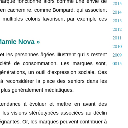
 marque fonctionne alors comme une envie de
2015
 en cachemire, comme Bompard, qui associent
2014
 multiples coloris favorisent par exemple ces
2013
2012
2011
Mamie Nova »
2010
2009
et les personnes âgées illustrent qu’ils restent
0015
ociété de consommation. Les marques sont,
nérations, un outil d’expression sociale. Ces
 à reconsidérer la place des seniors dans les
et plus généralement médiatiques.
tendance à évoluer et mettre en avant des
,
les visions stéréotypées associées au déclin
régnantes. Or, les marques peuvent contribuer à