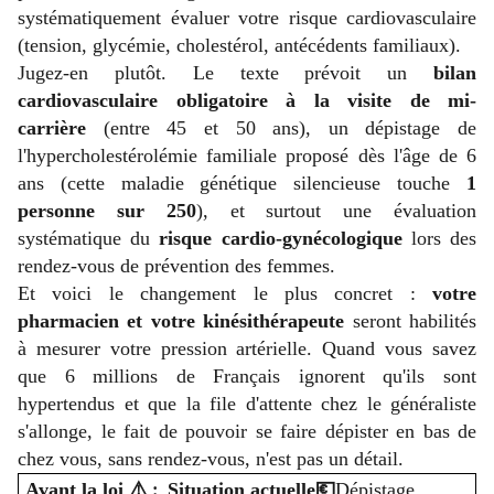
systématiquement évaluer votre risque cardiovasculaire
(tension, glycémie, cholestérol, antécédents familiaux).
Jugez-en plutôt. Le texte prévoit un
bilan
cardiovasculaire obligatoire à la visite de mi-
carrière
(entre 45 et 50 ans), un dépistage de
l'hypercholestérolémie familiale proposé dès l'âge de 6
ans (cette maladie génétique silencieuse touche
1
personne sur 250
), et surtout une évaluation
systématique du
risque cardio-gynécologique
lors des
rendez-vous de prévention des femmes.
Et voici le changement le plus concret :
votre
pharmacien et votre kinésithérapeute
seront habilités
à mesurer votre pression artérielle. Quand vous savez
que 6 millions de Français ignorent qu'ils sont
hypertendus et que la file d'attente chez le généraliste
s'allonge, le fait de pouvoir se faire dépister en bas de
chez vous, sans rendez-vous, n'est pas un détail.
Avant la loi
⚠️
:
Situation actuelle
💶
Dépistage