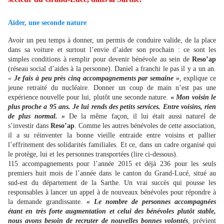
Aider, une seconde nature
Avoir un peu temps à donner, un permis de conduire valide, de la place
dans sa voiture et surtout l’envie d’aider son prochain : ce sont les
simples conditions à remplir pour devenir bénévole au sein de
Reso’ap
(réseau social d’aides à la personne). Daniel a franchi le pas il y a un an.
«
Je fais à peu près cinq accompagnements par semaine »
,
explique ce
jeune retraité du nucléaire. Donner un coup de main n’est pas une
expérience nouvelle pour lui, plutôt une seconde nature.
«
Mon voisin le
plus proche a 95 ans. Je lui rends des petits services. Entre voisins, rien
de plus normal. »
De la même façon, il lui était aussi naturel de
s’investir dans
Reso’ap
. Comme les autres bénévoles de cette association,
il a su réinventer la bonne vieille entraide entre voisins et pallier
l’effritement des solidarités familiales. Et ce, dans un cadre organisé qui
le protège, lui et les personnes transportées (lire ci-dessous).
115 accompagnements pour l’année 2015 et déjà 236 pour les seuls
premiers huit mois de l’année dans le canton du Grand-Lucé, situé au
sud-est du département de la Sarthe. Un vrai succès qui pousse les
responsables à lancer un appel à de nouveaux bénévoles pour répondre à
la demande grandissante.
« Le nombre de personnes accompagnées
étant en très forte augmentation et celui des bénévoles plutôt stable,
nous avons besoin de recruter de nouvelles bonnes volontés
, prévient