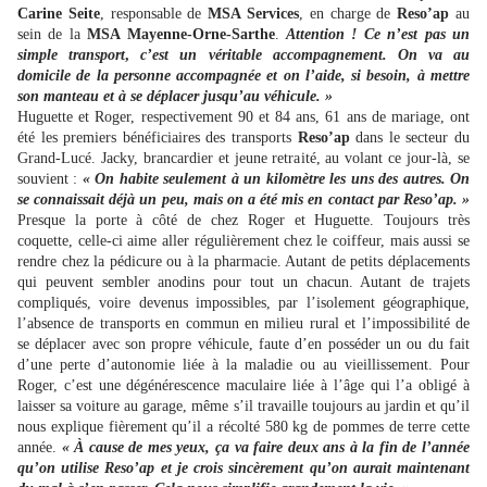
Carine Seite
, responsable de
MSA Services
, en charge de
Reso’ap
au
sein de la
MSA Mayenne-Orne-Sarthe
.
Attention ! Ce n’est pas un
simple transport
,
c’est un véritable accompagnement. On va au
domicile de la personne accompagnée et on l’aide, si besoin, à mettre
son manteau et à se déplacer jusqu’au véhicule. »
Huguette et Roger, respectivement 90 et 84 ans, 61 ans de mariage, ont
été les premiers bénéficiaires des transports
Reso’ap
dans le secteur du
Grand-Lucé. Jacky, brancardier et jeune retraité, au volant ce jour-là, se
souvient :
« On habite seulement à un kilomètre les uns des autres. On
se connaissait déjà un peu, mais on a été mis en contact par Reso’ap. »
Presque la porte à côté de chez Roger et Huguette. Toujours très
coquette, celle-ci aime aller régulièrement chez le coiffeur, mais aussi se
rendre chez la pédicure ou à la pharmacie. Autant de petits déplacements
qui peuvent sembler anodins pour tout un chacun. Autant de trajets
compliqués, voire devenus impossibles, par l’isolement géographique,
l’absence de transports en commun en milieu rural et l’impossibilité de
se déplacer avec son propre véhicule, faute d’en posséder un ou du fait
d’une perte d’autonomie liée à la maladie ou au vieillissement. Pour
Roger, c’est une dégénérescence maculaire liée à l’âge qui l’a obligé à
laisser sa voiture au garage, même s’il travaille toujours au jardin et qu’il
nous explique fièrement qu’il a récolté 580 kg de pommes de terre cette
année.
« À cause de mes yeux, ça va faire deux ans à la fin de l’année
qu’on utilise Reso’ap et je crois sincèrement qu’on aurait maintenant