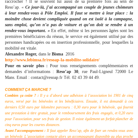
raccrocher ! Il se souvient lui aussi de sa première fois au sein de
Reso’ap.
«
Ce jour-là, j’ai accompagné un couple de jeunes chômeurs
à leur rendez-vous à Pôle Emploi. Il faut se mettre à leur place : la
moindre chose devient compliquée quand on est isolé à la campagne,
sans emploi, qu’on n’a pas de voiture et qu’on doit se rendre à un
rendez-vous important. »
En effet, même si les personnes âgées sont les
premières bénéficiaires du réseau, le service est également utilisé par des
personnes handicapées ou en insertion professionnelle, pour lesquelles la
mobilité est vitale.
Alexandre Roger,
dans le
Bisma
2016
http://www.lebimsa.fr/resoap-la-mobilite-solidaire/
Pour en savoir plus :
Pour tous renseignements complémentaires et
demandes d’informations :
Reso’ap 30
, rue Paul-Ligneul 72000 Le
Mans. Email : contact@resoap.fr Tél. 02 43 39 44 49.
COMMENT ÇA MARCHE ?
Combien ça coûte ? :
Il y a d’abord une adhésion à l’association loi 1901 de cinq
euros, versé par les bénévoles et les bénéficiaires. Ensuite, il est demandé à ces
derniers 0,50 euro par kilomètre parcouru : 0,30 euro pour le bénévole, qui fournit
une prestation à titre gratuit, pour le remboursement des frais engagés, et 0,20 euro
pour l'association, pour ses frais de gestion. Il existe également un forfait plancher de
cinq euros pour les courtes distances.
Avant l’accompagnement :
Il faut appeler Reso’ap, afin de fixer un rendez-vous avec
un bénévole. L’association contacte alors un accompagnant disponible au plus proche