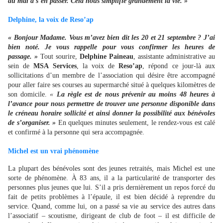
du mal à s’en passer. Cela nous simplifie grandement la vie. »
Delphine, la voix de Reso’ap
« Bonjour Madame. Vous m’avez bien dit les 20 et 21 septembre ? J’ai
bien noté. Je vous rappelle pour vous confirmer les heures de
passage. »
Tout sourire,
Delphine Paineau
, assistante administrative au
sein de
MSA Services
, la voix de
Reso’ap
, répond ce jour-là aux
sollicitations d’un membre de l’association qui désire être accompagné
pour aller faire ses courses au supermarché situé à quelques kilomètres de
son domicile.
«
La règle est de nous prévenir au moins 48 heures à
l’avance pour nous permettre de trouver une personne disponible dans
le créneau horaire sollicité et ainsi donner la possibilité aux bénévoles
de s’organiser. »
En quelques minutes seulement, le rendez-vous est calé
et confirmé à la personne qui sera accompagnée.
Michel est un vrai phénomène
La plupart des bénévoles sont des jeunes retraités, mais Michel est une
sorte de phénomène. À 83 ans, il a la particularité de transporter des
personnes plus jeunes que lui. S’il a pris dernièrement un repos forcé du
fait de petits problèmes à l’épaule, il est bien décidé à reprendre du
service. Quand, comme lui, on a passé sa vie au service des autres dans
l’associatif – scoutisme, dirigeant de club de foot – il est difficile de