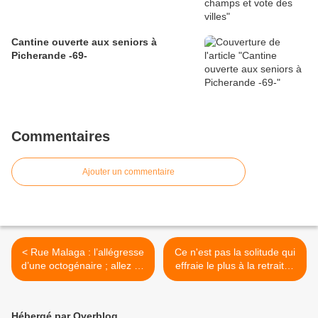
Cantine ouverte aux seniors à
Picherande -69-
Commentaires
Ajouter un commentaire
< Rue Malaga : l’allégresse
Ce n'est pas la solitude qui
d’une octogénaire ; allez au
effraie le plus à la retraite :
cinéma !!!
un psychologue révèle le
vrai choc identitaire >
Hébergé par Overblog