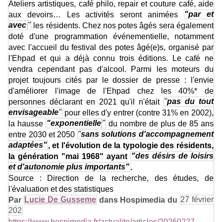
Ateliers artistiques, café philo, repair et couture café, aide
aux devoirs… Les activités seront animées
"par et
avec
"
les résidents. Chez nos potes âgés sera également
doté d'une programmation événementielle, notamment
avec l'accueil du festival des potes âgé(e)s, organisé par
l'Ehpad et qui a déjà connu trois éditions. Le café ne
vendra cependant pas d'alcool. Parmi les moteurs du
projet toujours cités par le dossier de presse : l'envie
d'améliorer l'image de l'Ehpad chez les 40%* de
personnes déclarant en 2021 qu'il n'était
"
pas du tout
envisageable
"
pour elles d'y entrer (contre 31% en 2002),
la hausse
"exponentielle
"
du nombre de plus de 85 ans
entre 2030 et 2050
"
sans solutions d'accompagnement
adaptées"
, et l'évolution de la typologie des résidents,
la génération "mai 1968" ayant
"des désirs de loisirs
et d'autonomie plus importants"
.
Source : Direction de la recherche, des études, de
l'évaluation et des statistiques
Par
Lucie De Gusseme
dans Hospimedia du
27 février
202
https://www.hospimedia.fr/actualite/articles/20260227-