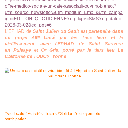
offre-medico-sociale-un-cafe-associatif-ouvrira-bientot?
utm_source=newsletter&utm_medium=Email&utm_campa
ign=EDITION_QUOTIDIENNE&eq_type=SMS&eq_date=
2026-03-02&eq_pos=6
L'EPHAD de
Saint Julien du Sault est partenaire dans
un projet AMI lancé par les Tiers lieux et le
vieillissement, avec l'EPHAD de Saint Sauveur
en
Puisaye et Or Gris, porté par le tiers lieu La
Californie de TOUCY -Yonne-
#Vie locale
#Activités - loisirs
#Solidarité -citoyenneté -
participation