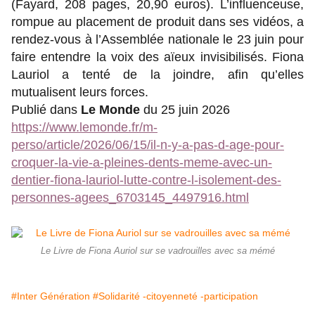
(Fayard, 208 pages, 20,90 euros). L’influenceuse,
rompue au placement de produit dans ses vidéos, a
rendez-vous à l’Assemblée nationale le 23 juin pour
faire entendre la voix des aïeux invisibilisés. Fiona
Lauriol a tenté de la joindre, afin qu’elles
mutualisent leurs forces.
Publié dans
Le Monde
du 25 juin 2026
https://www.lemonde.fr/m-
perso/article/2026/06/15/il-n-y-a-pas-d-age-pour-
croquer-la-vie-a-pleines-dents-meme-avec-un-
dentier-fiona-lauriol-lutte-contre-l-isolement-des-
personnes-agees_6703145_4497916.html
Le Livre de Fiona Auriol sur se vadrouilles avec sa mémé
#Inter Génération
#Solidarité -citoyenneté -participation