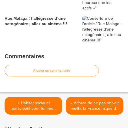
Rue Malaga : l’allégresse d’une
octogénaire ; allez au cinéma !!!
Commentaires
Ajouter un commentaire
< Habitat social et
« A force de ne pas se voir
participatif pour femmes
vieillir, la France risque de
âgées, l’utopie concrétisée
voir son système
à Saint-Martin-des-Champs
social s’effondrer » >
(29)