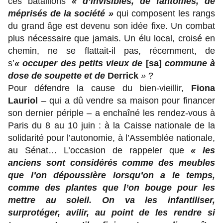
ces bataillons
« d’invisibles, de fantômes, de
méprisés de la société »
qui composent les rangs
du grand âge est devenu son idée fixe. Un combat
plus nécessaire que jamais. Un élu local, croisé en
chemin, ne se flattait-il pas, récemment, de
s’
« occuper des petits vieux de
[sa]
commune à
dose de soupette et de
Derrick
»
?
Pour défendre la cause du bien-vieillir,
Fiona
Lauriol
– qui a dû vendre sa maison pour financer
son dernier périple – a enchaîné les rendez-vous à
Paris du 8 au 10 juin : à la Caisse nationale de la
solidarité pour l’autonomie, à l’Assemblée nationale,
au Sénat… L’occasion de rappeler que
« les
anciens sont considérés comme des meubles
que l’on dépoussière lorsqu’on a le temps,
comme des plantes que l’on bouge pour les
mettre au soleil. On va les infantiliser,
surprotéger, avilir, au point de les rendre si