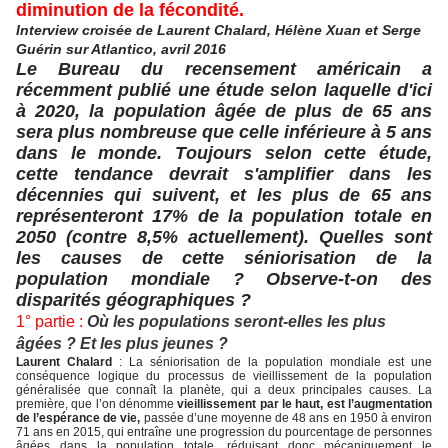
diminution de la fécondité.
Interview croisée de Laurent Chalard, Hélène Xuan et Serge
Guérin sur Atlantico,
avril 2016
Le Bureau du recensement américain a
récemment publié une étude selon laquelle d'ici
à 2020, la population âgée de plus de 65 ans
sera plus nombreuse que celle inférieure à 5 ans
dans le monde. Toujours selon cette étude,
cette tendance devrait s'amplifier dans les
décennies qui suivent, et les plus de 65 ans
représenteront 17% de la population totale en
2050 (contre 8,5% actuellement). Quelles sont
les causes de cette séniorisation de la
population mondiale ? Observe-t-on des
disparités géographiques ?
1° partie :
Où les populations seront-elles les plus
âgées ? Et les plus jeunes ?
Laurent Chalard
: La séniorisation de la population mondiale est une
conséquence logique du processus de vieillissement de la population
généralisée que connaît l
a planète, qui a deux principales causes. La
première, que l’on dénomme
vieillissement par le haut, est l’augmentation
de l’espérance de vie,
passée d’une moyenne de 48 ans en 1950 à environ
71 ans en 2015, qui entraîne une progression du pourcentage de personnes
âgées dans la population totale, réduisant donc mécaniquement le