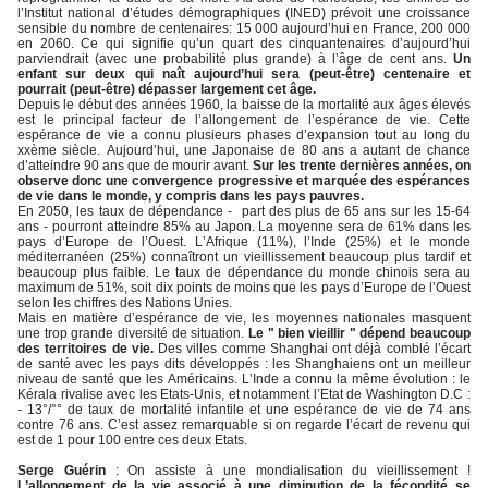
l’Institut national d’études démographiques (INED) prévoit une croissance
sensible du nombre de centenaires: 15 000 aujourd’hui en France, 200 000
en 2060. Ce qui signifie qu’un quart des cinquantenaires d’aujourd’hui
parviendrait (avec une probabilité plus grande) à l’âge de cent ans.
Un
enfant sur deux qui naît aujourd’hui sera (peut-être) centenaire et
pourrait (peut-être) dépasser largement cet âge.
Depuis le début des années 1960, la baisse de la mortalité aux âges élevés
est le principal facteur de l’allongement de l’espérance de vie. Cette
espérance de vie a connu plusieurs phases d’expansion tout au long du
xxème siècle. Aujourd’hui, une Japonaise de 80 ans a autant de chance
d’atteindre 90 ans que de mourir avant.
Sur les trente dernières années, on
observe donc une convergence progressive et marquée des espérances
de vie dans le monde, y compris dans les pays pauvres.
En 2050, les taux de dépendance - part des plus de 65 ans sur les 15-64
ans - pourront atteindre 85% au Japon. La moyenne sera de 61% dans les
pays d’Europe de l’Ouest. L’Afrique (11%), l’Inde (25%) et le monde
méditerranéen (25%) connaîtront un vieillissement beaucoup plus tardif et
beaucoup plus faible. Le taux de dépendance du monde chinois sera au
maximum de 51%, soit dix points de moins que les pays d’Europe de l’Ouest
selon les chiffres des Nations Unies.
Mais en matière d’espérance de vie, les moyennes nationales masquent
une trop grande diversité de situation.
Le " bien vieillir " dépend beaucoup
des territoires de vie.
Des villes comme Shanghai ont déjà comblé l’écart
de santé avec les pays dits développés : les Shanghaiens ont un meilleur
niveau de santé que les Américains. L’Inde a connu la même évolution : le
Kérala rivalise avec les Etats-Unis, et notamment l’Etat de Washington D.C :
- 13°/°° de taux de mortalité infantile et une espérance de vie de 74 ans
contre 76 ans. C’est assez remarquable si on regarde l’écart de revenu qui
est de 1 pour 100 entre ces deux Etats.
Serge Guérin
: On assiste à une mondialisation du vieillissement !
L’allongement de la vie associé à une diminution de la fécondité se