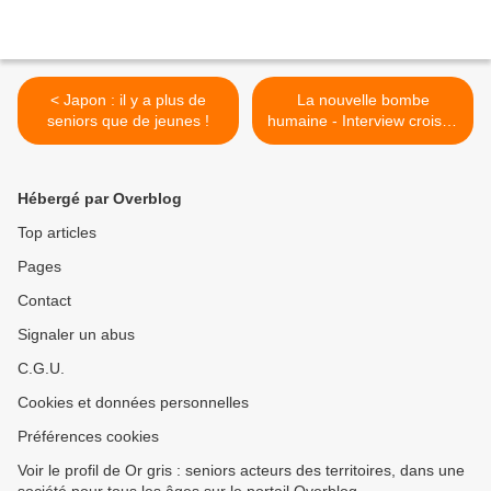
< Japon : il y a plus de
La nouvelle bombe
seniors que de jeunes !
humaine - Interview croisée
de Laurent Chalard, Hélène
Xuan et Serge Guérin, 2°
partie >
Hébergé par Overblog
Top articles
Pages
Contact
Signaler un abus
C.G.U.
Cookies et données personnelles
Préférences cookies
Voir le profil de Or gris : seniors acteurs des territoires, dans une