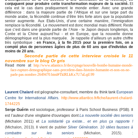
conjuguent pour produire cette transformation majeure de la société.
Et
cela est le cas dans pratiquement le monde entier. Avec une grande
différence : dans la majeure partie de l’Afrique et sur une large part du
monde arabe, la fécondité continue d’être très forte alors que la population
senior augmente. Aux Etats-Unis, d’une certaine manière, l’immigration
remplace la fécondité. Le mouvement est donc mondial mais différent. Reste
que c’est dans une grande partie de l’Asie - le Japon depuis longtemps, la
Corée et la Chine aujourd’hui - et en Europe, que la nouvelle donne
démographique est la plus marquée. Je rappelle d’ailleurs un autre chiffre
très symbolique :
en France, à la fin 2015 pour la première fois, on a
compté plus de personnes âgées de plus de 60 ans que d’individus de
moins de 20 ans.
Seconde partie de cette interview croisée le 11
novembre sur le blog Or gris
Read more at
http://www.atlantico.fr/decryptage/nouvelle-bombe-humaine-monde-
face-rupture-demographique-sans-precedent-dans-histoire-humanite-et-non-on-ne-
parle-pas-nombre-2649470.html#TklRLkKx7U7aLqiI.99
Laurent Chalard
est géographe-consultant, membre du think tank
European
Centre for International Affairs.
http://www.atlantico.fr/fiche/laurent-chalard-
1744225
Serge Guérin
est sociologue, professeur à Paris School Business (PSB). Il
est l’auteur d'une vingtaine d'ouvrages dont
La nouvelle société des seniors
(Michalon 2011) et
La solidarité ça existe... et en plus ça rapporte !
(Michalon, 2013). Il vient de publier
Silver Génération. 10 idées fausses à
combattre sur les seniors
(Michalon, 2015). :