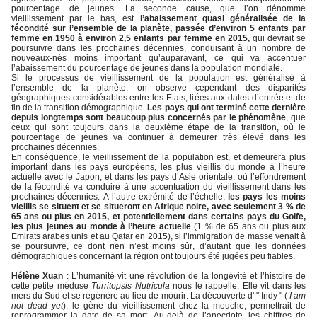
pourcentage de jeunes. La seconde cause, que l’on dénomme
vieillissement par le bas, est
l’abaissement quasi généralisée de la
fécondité sur l’ensemble de la planète, passée d’environ 5 enfants par
femme en 1950 à environ 2,5 enfants par femme en 2015,
qui devrait se
poursuivre dans les prochaines décennies, conduisant à un nombre de
nouveaux-nés moins important qu’auparavant, ce qui va accentuer
l’abaissement du pourcentage de jeunes dans la population mondiale.
Si le processus de vieillissement de la population est généralisé à
l’ensemble de la planète, on observe cependant des disparités
géographiques considérables entre les Etats, liées aux dates d’entrée et de
fin de la transition démographique.
Les pays qui ont terminé cette dernière
depuis longtemps sont beaucoup plus concernés par le phénomène
, que
ceux qui sont toujours dans la deuxième étape de la transition, où le
pourcentage de jeunes va continuer à demeurer très élevé dans les
prochaines décennies.
En conséquence, le vieillissement de la population est, et demeurera plus
important dans les pays européens, les plus vieillis du monde à l’heure
actuelle avec le Japon, et dans les pays d’Asie orientale, où l’effondrement
de la fécondité va conduire à une accentuation du vieillissement dans les
prochaines décennies. A l’autre extrémité de l’échelle,
les pays les moins
vieillis se situent et se situeront en Afrique noire, avec seulement 3 % de
65 ans ou plus en 2015, et potentiellement dans certains pays du Golfe,
les plus jeunes au monde à l’heure actuelle
(1 % de 65 ans ou plus aux
Emirats arabes unis et au Qatar en 2015), si l’immigration de masse venait à
se poursuivre, ce dont rien n’est moins sûr, d’autant que les données
démographiques concernant la région ont toujours été jugées peu fiables.
Hélène Xuan
: L’humanité vit une révolution de la longévité et l’histoire de
cette petite méduse
Turritopsis Nutricula
nous le rappelle. Elle vit dans les
mers du Sud et se régénère au lieu de mourir. La découverte d' " Indy " (
I am
not dead yet
), le gène du vieillissement chez la mouche, permettrait de
reprogrammer la date de sa mort. Au-delà de l’anecdote, les chiffres de