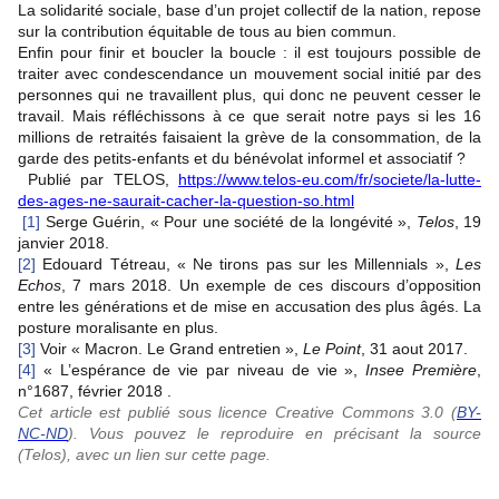
La solidarité sociale, base d’un projet collectif de la nation, repose
sur la contribution équitable de tous au bien commun.
Enfin pour finir et boucler la boucle : il est toujours possible de
traiter avec condescendance un mouvement social initié par des
personnes qui ne travaillent plus, qui donc ne peuvent cesser le
travail. Mais réfléchissons à ce que serait notre pays si les 16
millions de retraités faisaient la grève de la consommation, de la
garde des petits-enfants et du bénévolat informel et associatif ?
Publié par TELOS,
https://www.telos-eu.com/fr/societe/la-lutte-
des-ages-ne-saurait-cacher-la-question-so.html
[1]
Serge Guérin, « Pour une société de la longévité »,
Telos
, 19
janvier 2018.
[2]
Edouard Tétreau, « Ne tirons pas sur les Millennials »,
Les
Echos
, 7 mars 2018. Un exemple de ces discours d’opposition
entre les générations et de mise en accusation des plus âgés. La
posture moralisante en plus.
[3]
Voir « Macron. Le Grand entretien »,
Le Point
, 31 aout 2017.
[4]
« L’espérance de vie par niveau de vie »,
Insee Première
,
n°1687, février 2018 .
Cet article est publié sous licence Creative Commons 3.0 (
BY-
NC-ND
). Vous pouvez le reproduire en précisant la source
(Telos), avec un lien sur cette page.