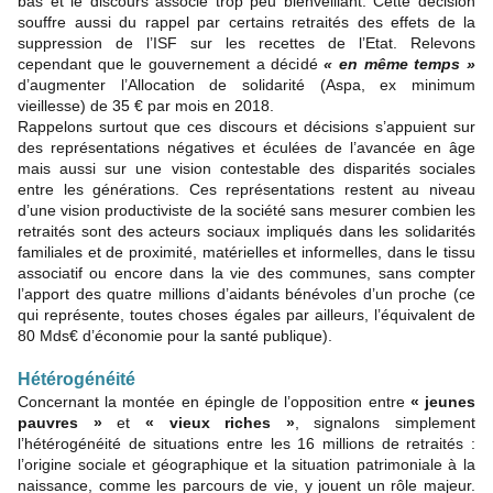
bas et le discours associé trop peu bienveillant. Cette décision
souffre aussi du rappel par certains retraités des effets de la
suppression de l’ISF sur les recettes de l’Etat. Relevons
cependant que le gouvernement a décidé
« en même temps »
d’augmenter l’Allocation de solidarité (Aspa, ex minimum
vieillesse) de 35 € par mois en 2018.
Rappelons surtout que ces discours et décisions s’appuient sur
des représentations négatives et éculées de l’avancée en âge
mais aussi sur une vision contestable des disparités sociales
entre les générations. Ces représentations restent au niveau
d’une vision productiviste de la société sans mesurer combien les
retraités sont des acteurs sociaux impliqués dans les solidarités
familiales et de proximité, matérielles et informelles, dans le tissu
associatif ou encore dans la vie des communes, sans compter
l’apport des quatre millions d’aidants bénévoles d’un proche (ce
qui représente, toutes choses égales par ailleurs, l’équivalent de
80 Mds€ d’économie pour la santé publique).
Hétérogénéité
Concernant la montée en épingle de l’opposition entre
« jeunes
pauvres »
et
« vieux riches »
, signalons simplement
l’hétérogénéité de situations entre les 16 millions de retraités :
l’origine sociale et géographique et la situation patrimoniale à la
naissance, comme les parcours de vie, y jouent un rôle majeur.