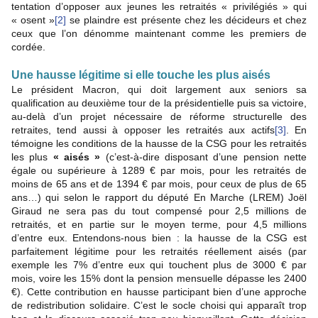
tentation d’opposer aux jeunes les retraités « privilégiés » qui
« osent »
[2]
se plaindre est présente chez les décideurs et chez
ceux que l’on dénomme maintenant comme les premiers de
cordée.
Une hausse légitime si elle touche les plus aisés
Le président Macron, qui doit largement aux seniors sa
qualification au deuxième tour de la présidentielle puis sa victoire,
au-delà d’un projet nécessaire de réforme structurelle des
retraites, tend aussi à opposer les retraités aux actifs
[3]
. En
témoigne les conditions de la hausse de la CSG pour les retraités
les plus
« aisés »
(c’est-à-dire disposant d’une pension nette
égale ou supérieure à 1289 € par mois, pour les retraités de
moins de 65 ans et de 1394 € par mois, pour ceux de plus de 65
ans…) qui selon le rapport du député En Marche (LREM) Joël
Giraud ne sera pas du tout compensé pour 2,5 millions de
retraités, et en partie sur le moyen terme, pour 4,5 millions
d’entre eux. Entendons-nous bien : la hausse de la CSG est
parfaitement légitime pour les retraités réellement aisés (par
exemple les 7% d’entre eux qui touchent plus de 3000 € par
mois, voire les 15% dont la pension mensuelle dépasse les 2400
€). Cette contribution en hausse participant bien d’une approche
de redistribution solidaire. C’est le socle choisi qui apparaît trop