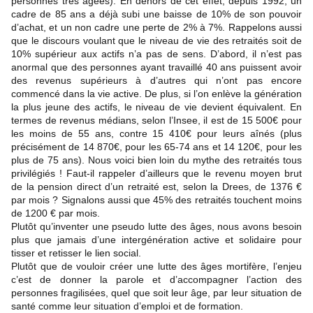
personnes très âgées). En dehors de cet effet, depuis 1992, un
cadre de 85 ans a déjà subi une baisse de 10% de son pouvoir
d’achat, et un non cadre une perte de 2% à 7%. Rappelons aussi
que le discours voulant que le niveau de vie des retraités soit de
10% supérieur aux actifs n’a pas de sens. D’abord, il n’est pas
anormal que des personnes ayant travaillé 40 ans puissent avoir
des revenus supérieurs à d’autres qui n’ont pas encore
commencé dans la vie active. De plus, si l’on enlève la génération
la plus jeune des actifs, le niveau de vie devient équivalent. En
termes de revenus médians, selon l’Insee, il est de 15 500€ pour
les moins de 55 ans, contre 15 410€ pour leurs aînés (plus
précisément de 14 870€, pour les 65-74 ans et 14 120€, pour les
plus de 75 ans). Nous voici bien loin du mythe des retraités tous
privilégiés ! Faut-il rappeler d’ailleurs que le revenu moyen brut
de la pension direct d’un retraité est, selon la Drees, de 1376 €
par mois ? Signalons aussi que 45% des retraités touchent moins
de 1200 € par mois.
Plutôt qu’inventer une pseudo lutte des âges, nous avons besoin
plus que jamais d’une intergénération active et solidaire pour
tisser et retisser le lien social.
Plutôt que de vouloir créer une lutte des âges mortifère, l’enjeu
c’est de donner la parole et d’accompagner l’action des
personnes fragilisées, quel que soit leur âge, par leur situation de
santé comme leur situation d’emploi et de formation.