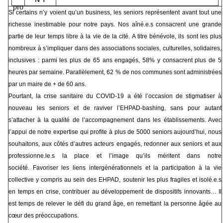
Si certains n’y voient qu’un business, les seniors représentent avant tout une
richesse inestimable pour notre pays. Nos aîné.e.s consacrent une grande
partie de leur temps libre à la vie de la cité. A titre bénévole, ils sont les plus
nombreux à s’impliquer dans des associations sociales, culturelles, solidaires,
inclusives : parmi les plus de 65 ans engagés, 58% y consacrent plus de 5
heures par semaine. Parallèlement, 62 % de nos communes sont administrées
par un maire de + de 60 ans.
Pourtant, la crise sanitaire du COVID-19 a été l’occasion de stigmatiser à
nouveau les seniors et de raviver l’EHPAD-bashing, sans pour autant
s’attacher à la qualité de l’accompagnement dans les établissements. Avec
l’appui de notre expertise qui profite à plus de 5000 seniors aujourd’hui, nous
souhaitons, aux côtés d’autres acteurs engagés, redonner aux seniors et aux
professionne.le.s la place et l’image qu’ils méritent dans notre
société. Favoriser les liens intergénérationnels et la participation à la vie
collective y compris au sein des EHPAD, soutenir les plus fragiles et isolé.e.s
en temps en crise, contribuer au développement de dispositifs innovants… Il
est temps de relever le défi du grand âge, en remettant la personne âgée au
cœur des préoccupations.