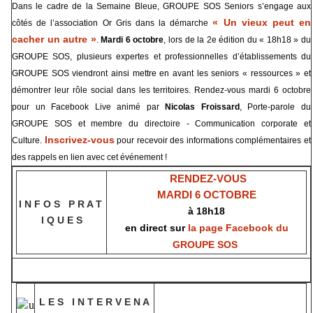
Dans le cadre de la Semaine Bleue, GROUPE SOS Seniors s’engage aux
« Un vieux peut en
côtés de l’association Or Gris dans la démarche
cacher un autre »
.
Mardi 6 octobre
, lors de la 2e édition du « 18h18 » du
GROUPE SOS, plusieurs expertes et professionnelles d’établissements du
GROUPE SOS viendront ainsi mettre en avant les seniors « ressources » et
démontrer leur rôle social dans les territoires. Rendez-vous mardi 6 octobre
pour un Facebook Live animé par
Nicolas Froissard
, Porte-parole du
GROUPE SOS et membre du directoire - Communication corporate et
Inscrivez-vous
Culture.
pour recevoir des informations complémentaires et
des rappels en lien avec cet événement !
RENDEZ-VOUS
MARDI 6 OCTOBRE
I N F O S P R A T
à 18h18
I Q U E S
en direct sur
la page Facebook du
GROUPE SOS
L E S I N T E R V E N A