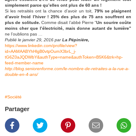
simplement parce qu’elles ont plus de 60 ans !
Si les retraités ont la chance d’avoir un toit,
79% se plaignent
d’avoir froid l’hiver ! 25% des plus de 75 ans souffrent en
plus de solitude.
Comme disait l’abbé Pierre “
Un sourire coûte
moins cher que l’électricité, mais donne autant de lumière”
ne l’oublions pas …
Publié le janvier 29, 2016 par
La Pépinière,
https://www.linkedin.com/profile/view?
id=AAMAABYhHlgB0vtpOumX3brL_j-
tG6Z0aJQDWbY&authType=name&authToken=B5K6&trk=hp-
feed-member-name
http://blog.seniorenforme.com/le-nombre-de-retraites-a-la-rue-a-
double-en-4-ans/
#Société
Partager