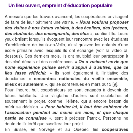
Un lieu ouvert, empreint d’éducation populaire
À mesure que les travaux avancent, les coopérateurs envisagent
de faire de leur bâtiment une vitrine.
« Nous voulons proposer
des visites à nos futurs voisins, à des écoliers, des lycéens,
des étudiants, des enseignants, des élus
»,
confient-ils. Leurs
yeux brillent lorsqu’ils évoquent leur rencontre avec les étudiants
d’architecture de Vaulx-en-Velin, ainsi qu’avec les enfants d’une
école primaire avec lesquels ils ont échangé (voir la vidéo ci-
dessous). Ces derniers mois, ils ont multiplié leur participation à
des ciné-débats et des conférences.
« On a vraiment envie que
notre expérience puisse servir d’appui à d’autres, que ce
lieu fasse réfléchir. »
Ils sont également à l’initiative des
deuxièmes
« rencontres nationales du vieillir ensemble,
mieux et autrement »
, qui se sont tenues en mars 2015 [
9
].
Pour l’heure, huit coopérateurs se sont engagés à devenir de
futurs habitants. Une vingtaine d’autres sont sociétaires et
soutiennent le projet, comme Hélène, qui a encore besoin de
mûrir sa décision.
« Pour habiter ici, il faut être adhérent de
l’association pendant au moins six mois, et que chaque
partie se connaisse »,
tient à préciser Patrick. Personne ne
doute de l’intérêt que suscitera leur projet.
En Suisse, en Norvège et au Québec, les
coopératives