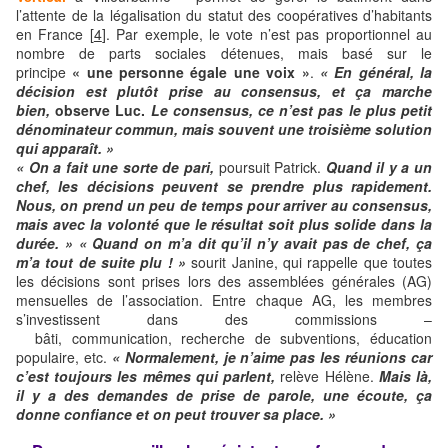
l’attente de la légalisation du statut des coopératives d’habitants
en France [
4
]. Par exemple, le vote n’est pas proportionnel au
nombre de parts sociales détenues, mais basé sur le
principe
« une personne égale une voix »
.
« En général, la
décision est plutôt prise au consensus, et ça marche
bien,
observe Luc.
Le consensus, ce n’est pas le plus petit
dénominateur commun, mais souvent une troisième solution
qui apparaît. »
« On a fait une sorte de pari,
poursuit Patrick.
Quand il y a un
chef, les décisions peuvent se prendre plus rapidement.
Nous, on prend un peu de temps pour arriver au consensus,
mais avec la volonté que le résultat soit plus solide dans la
durée. »
« Quand on m’a dit qu’il n’y avait pas de chef, ça
m’a tout de suite plu ! »
sourit Janine, qui rappelle que toutes
les décisions sont prises lors des assemblées générales (AG)
mensuelles de l’association. Entre chaque AG, les membres
s’investissent dans des commissions –
bâti, communication, recherche de subventions, éducation
populaire, etc.
« Normalement, je n’aime pas les réunions car
c’est toujours les mêmes qui parlent,
relève Hélène.
Mais là,
il y a des demandes de prise de parole, une écoute, ça
donne confiance et on peut trouver sa place. »