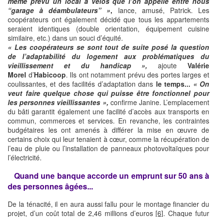
même prévu un local à vélos que l’on appelle entre nous
“garage à déambulateurs” »
,
lance, amusé, Patrick. Les
coopérateurs ont également décidé que tous les appartements
seraient identiques (double orientation, équipement cuisine
similaire, etc.) dans un souci d’équité.
« Les coopérateurs se sont tout de suite posé la question
de l’adaptabilité du logement aux problématiques du
vieillissement et du handicap »,
ajoute
Valérie
Morel
d’
Habicoop
. Ils ont notamment prévu des portes larges et
coulissantes, et des facilités d’adaptation dans
le temps...
« On
veut faire quelque chose qui puisse être fonctionnel pour
les personnes vieillissantes »,
confirme Janine. L’emplacement
du bâti garantit également une facilité d’accès aux transports en
commun, commerces et services. En revanche, les contraintes
budgétaires les ont amenés à différer la mise en œuvre de
certains choix qui leur tenaient à cœur, comme la récupération de
l’eau de pluie ou l’installation de panneaux photovoltaïques pour
l’électricité.
Quand une banque accorde un emprunt sur 50 ans à
des personnes âgées...
De la ténacité, il en aura aussi fallu pour le montage financier du
projet, d’un coût total de 2,46 millions d’euros [
6
]. Chaque futur