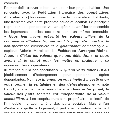
commun.
Premier défi : trouver le bon statut pour leur projet d’habitat. Une
rencontre avec la
Fédération française des coopératives
d’habitants
[
2
] les convainc de choisir la coopérative d’habitants,
une troisième voie entre propriété privée et location. Le principe :
regrouper des personnes voulant gérer et améliorer ensemble
les logements qu’elles occupent dans un même immeuble.
« Nous leur avons présenté les valeurs piliers de la
coopérative d’habitants, que sont la propriété
collective, la
non-spéculation immobilière et la gouvernance démocratique »,
explique Valérie Morel de la
Fédération Auvergne-Rhône-
Alpes
.
« C’était les valeurs que nous défendions, et nous
avions là le statut pour les mettre en pratique »,
se
réjouissent les coopérateurs.
Illustration sur la non-spéculation.
« Quand vous tapez EHPAD
[établissement d’hébergement pour personnes âgées
dépendantes, Ndlr]
sur Internet, on vous invite à investir et on
vous promet la rentabilité et des défiscalisations
»,
note
Patrick, agacé par cette surenchère.
« Dans notre projet, la
valeur des parts sociales est indépendante de la valeur
immobilière. »
Les coopérateurs sont propriétaires collectifs de
l’immeuble : chacun amène des parts sociales. Mais si l’un
d’entre eux quitte le logement, il part avec la valeur de la part
sociale détenue au départ, quelle que soit la plus-value prise par