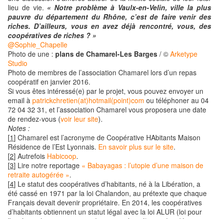
lieu de vie.
« Notre problème à Vaulx-en-Velin, ville la plus
pauvre du département du Rhône, c’est de faire venir des
riches. D’ailleurs, vous en avez déjà rencontré, vous, des
coopératives de riches ? »
@Sophie_Chapelle
Photo de une :
plans de Chamarel-Les Barges
/ ©
Arketype
Studio
Photo de membres de l’association Chamarel lors d’un repas
coopératif en janvier 2016.
Si vous êtes intéressé(e) par le projet, vous pouvez envoyer un
email à
patrickchretien(at)hotmail(point)com
ou téléphoner au 04
72 04 32 31, et l’association Chamarel vous proposera une date
de rendez-vous (
voir leur site
).
Notes :
[
1
]
Chamarel est l’acronyme de Coopérative HAbitants Maison
Résidence de l’Est Lyonnais.
En savoir plus sur le site
.
[
2
]
Autrefois
Habicoop
.
[
3
]
Lire notre reportage
« Babayagas : l’utopie d’une maison de
retraite autogérée »
.
[
4
]
Le statut des coopératives d’habitants, né à la Libération, a
été cassé en 1971 par la loi Chalandon, au prétexte que chaque
Français devait devenir propriétaire. En 2014, les coopératives
d’habitants obtiennent un statut légal avec la loi ALUR (loi pour