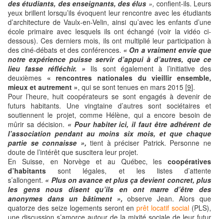
des étudiants, des enseignants, des élus
»,
confient-ils. Leurs
yeux brillent lorsqu’ils évoquent leur rencontre avec les étudiants
d’architecture de Vaulx-en-Velin, ainsi qu’avec les enfants d’une
école primaire avec lesquels ils ont échangé (voir la vidéo ci-
dessous). Ces derniers mois, ils ont multiplié leur participation à
des ciné-débats et des conférences.
« On a vraiment envie que
notre expérience puisse servir d’appui à d’autres, que ce
lieu fasse réfléchir. »
Ils sont également à l’initiative des
deuxièmes
« rencontres nationales du vieillir ensemble,
mieux et autrement »
, qui se sont tenues en mars 2015 [
9
].
Pour l’heure, huit coopérateurs se sont engagés à devenir de
futurs habitants. Une vingtaine d’autres sont sociétaires et
soutiennent le projet, comme Hélène, qui a encore besoin de
mûrir sa décision.
« Pour habiter ici, il faut être adhérent de
l’association pendant au moins six mois, et que chaque
partie se connaisse »,
tient à préciser Patrick. Personne ne
doute de l’intérêt que suscitera leur projet.
En Suisse, en Norvège et au Québec, les
coopératives
d’habitants
sont légales, et les listes d’attente
s’allongent.
« Plus on avance et plus ça devient concret, plus
les gens nous disent qu’ils en ont marre d’être des
anonymes dans un bâtiment »,
observe Jean. Alors que
quatorze des seize logements seront en
prêt locatif social
(PLS),
une discussion s’amorce autour de la mixité sociale de leur futur