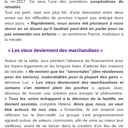
la mi-2017. Ce sera l’une des premières
coopératives de
retraités
.
Tout est parti, sept ans plus tôt, d’une discussion entre deux
amies sur les difficultés de proches n’ayant pas anticipé leurs
vieux jours.
« Rapidement, nous avons été plusieurs à nous
réunir en se disant qu’il faudrait peut-être en parler pour ne
pas emmerder nos enfants
»,
se remémore Patrick, instituteur à
la retraite.
« Les vieux deviennent des marchandises »
Autour de la table, tous pointent l’absence de financement pour
les foyers-logements et les longues listes d’attente des maisons
de retraite.
« Ne restent que les “senioriales” (des résidences
pour les seniors), inabordables pour la plupart des gens »
,
dénonce Luc.
« Les vieux deviennent des marchandises et
certains s’en mettent plein les poches »
,
appuie Jean,
désireux de trouver une solution pour enrayer le phénomène.
« Tous les soins échappent à la décision de la famille, on
devient assistés
,
complète Hélène.
Alors que, nous, on veut
être acteurs de nos vies. »
Ensemble, ils ont entamé une
réflexion sur le bien-vieillir. Le groupe s’est progressivement
agrandi autour de valeurs communes, afin de vivre au mieux leur
vieillesse, avant de se lancer dans la création d’un lieu de vie