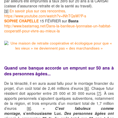
par ailleurs été empruntés à taux zéro sur 20 ans à la CARSAT
(caisse d’assurance retraite et de la santé au travail).
[
9
]
En savoir plus sur ces rencontres
.
https://www.youtube.com/watch?v=iNhTQsW7P-s
SOPHIE CHAPELLE
15 FÉVRIER sur
Basta
http://www.bastamag.net/Dans-la-banlieue-lyonnaise-un-habitat-
cooperatif-pour-vivre-au-mieux-la
Quand une banque accorde un emprunt sur 50 ans à
des personnes âgées...
De la ténacité, il en aura aussi fallu pour le montage financier du
projet, d’un coût total de 2,46 millions d’euros [
6
]. Chaque futur
résident doit apporter entre 25 000 et 30 000 euros [
7
]. À ces
apports personnels s’ajoutent quelques subventions, notamment
de la région, et trois emprunts d’un montant total de 1,7 million
d’euros [
8
].
« C’est fabuleux comme
montage,
s’enthousiasme Luc.
Des personnes âgées ont