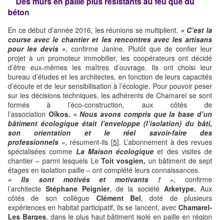
Des murs en paille plus résistants au feu que du
béto
n
En ce début d’année 2016, les réunions se multiplient.
« C’est la
course avec le chantier et les rencontres avec les artisans
pour les devis »
,
confirme Janine. Plutôt que de confier leur
projet à un promoteur immobilier, les coopérateurs ont décidé
d’être eux-mêmes les maîtres d’ouvrage. Ils ont choisi leur
bureau d’études et les architectes, en fonction de leurs capacités
d’écoute et de leur sensibilisation à l’écologie. Pour pouvoir peser
sur les décisions techniques, les adhérents de Chamarel se sont
formés à l’éco-construction, aux côtés de
l’association
Oïkos.
« Nous avons compris que la base d’un
bâtiment écologique était l’enveloppe (l’isolation) du bâti,
son orientation et le réel savoir-faire des
professionnels
»,
résument-ils [
5
]. L’abonnement à des revues
spécialisées comme
La Maison écologique
et des visites de
chantier – parmi lesquels Le
Toit vosgien,
un bâtiment de sept
étages en isolation paille – ont complété leurs connaissances.
« Ils sont motivés et motivants !
»,
confirme
l’architecte
Stéphane Peignier
, de la société
Arketype.
Aux
côtés de son collègue
Clément Bel
, doté de plusieurs
expériences en habitat participatif, ils se lancent, avec
Chamarel-
Les Barges
, dans le plus haut bâtiment isolé en paille en région