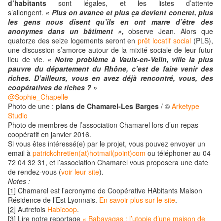
d’habitants
sont légales, et les listes d’attente
s’allongent.
« Plus on avance et plus ça devient concret, plus
les gens nous disent qu’ils en ont marre d’être des
anonymes dans un bâtiment »,
observe Jean. Alors que
quatorze des seize logements seront en
prêt locatif social
(PLS),
une discussion s’amorce autour de la mixité sociale de leur futur
lieu de vie.
« Notre problème à Vaulx-en-Velin, ville la plus
pauvre du département du Rhône, c’est de faire venir des
riches. D’ailleurs, vous en avez déjà rencontré, vous, des
coopératives de riches ? »
@Sophie_Chapelle
Photo de une :
plans de Chamarel-Les Barges
/ ©
Arketype
Studio
Photo de membres de l’association Chamarel lors d’un repas
coopératif en janvier 2016.
Si vous êtes intéressé(e) par le projet, vous pouvez envoyer un
email à
patrickchretien(at)hotmail(point)com
ou téléphoner au 04
72 04 32 31, et l’association Chamarel vous proposera une date
de rendez-vous (
voir leur site
).
Notes :
[
1
]
Chamarel est l’acronyme de Coopérative HAbitants Maison
Résidence de l’Est Lyonnais.
En savoir plus sur le site
.
[
2
]
Autrefois
Habicoop
.
[
3
]
Lire notre reportage
« Babayagas : l’utopie d’une maison de