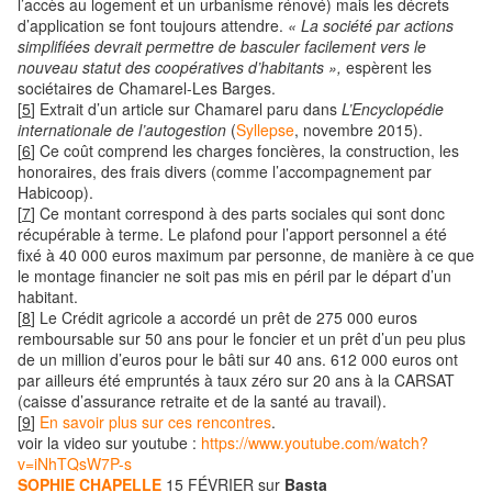
l’accès au logement et un urbanisme rénové) mais les décrets
d’application se font toujours attendre.
« La société par actions
simplifiées devrait permettre de basculer facilement vers le
nouveau statut des coopératives d’habitants »,
espèrent les
sociétaires de Chamarel-Les Barges.
[
5
]
Extrait d’un article sur Chamarel paru dans
L’Encyclopédie
internationale de l’autogestion
(
Syllepse
, novembre 2015).
[
6
]
Ce coût comprend les charges foncières, la construction, les
honoraires, des frais divers (comme l’accompagnement par
Habicoop).
[
7
]
Ce montant correspond à des parts sociales qui sont donc
récupérable à terme. Le plafond pour l’apport personnel a été
fixé à 40 000 euros maximum par personne, de manière à ce que
le montage financier ne soit pas mis en péril par le départ d’un
habitant.
[
8
]
Le Crédit agricole a accordé un prêt de 275 000 euros
remboursable sur 50 ans pour le foncier et un prêt d’un peu plus
de un million d’euros pour le bâti sur 40 ans. 612 000 euros ont
par ailleurs été empruntés à taux zéro sur 20 ans à la CARSAT
(caisse d’assurance retraite et de la santé au travail).
[
9
]
En savoir plus sur ces rencontres
.
voir la video sur youtube :
https://www.youtube.com/watch?
v=iNhTQsW7P-s
SOPHIE CHAPELLE
15 FÉVRIER sur
Basta