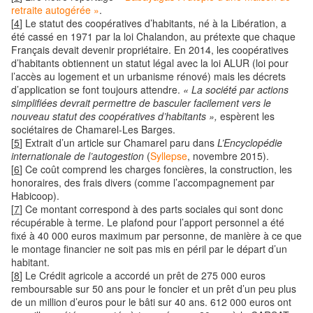
retraite autogérée »
.
[
4
]
Le statut des coopératives d’habitants, né à la Libération, a
été cassé en 1971 par la loi Chalandon, au prétexte que chaque
Français devait devenir propriétaire. En 2014, les coopératives
d’habitants obtiennent un statut légal avec la loi ALUR (loi pour
l’accès au logement et un urbanisme rénové) mais les décrets
d’application se font toujours attendre.
« La société par actions
simplifiées devrait permettre de basculer facilement vers le
nouveau statut des coopératives d’habitants »,
espèrent les
sociétaires de Chamarel-Les Barges.
[
5
]
Extrait d’un article sur Chamarel paru dans
L’Encyclopédie
internationale de l’autogestion
(
Syllepse
, novembre 2015).
[
6
]
Ce coût comprend les charges foncières, la construction, les
honoraires, des frais divers (comme l’accompagnement par
Habicoop).
[
7
]
Ce montant correspond à des parts sociales qui sont donc
récupérable à terme. Le plafond pour l’apport personnel a été
fixé à 40 000 euros maximum par personne, de manière à ce que
le montage financier ne soit pas mis en péril par le départ d’un
habitant.
[
8
]
Le Crédit agricole a accordé un prêt de 275 000 euros
remboursable sur 50 ans pour le foncier et un prêt d’un peu plus
de un million d’euros pour le bâti sur 40 ans. 612 000 euros ont