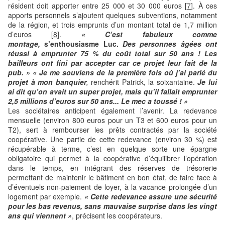
résident doit apporter entre 25 000 et 30 000 euros [
7
]. À ces
apports personnels s’ajoutent quelques subventions, notamment
de la région, et trois emprunts d’un montant total de 1,7 million
d’euros [
8
].
« C’est fabuleux comme
montage,
s’enthousiasme Luc.
Des personnes âgées ont
réussi à emprunter 75 % du coût total sur 50 ans ! Les
bailleurs ont fini par accepter car ce projet leur fait de la
pub. »
« Je me souviens de la première fois où j’ai parlé du
projet à mon banquier
,
renchérit Patrick, la soixantaine.
Je lui
ai dit qu’on avait un super projet, mais qu’il fallait emprunter
2,5 millions d’euros sur 50 ans... Le mec a toussé ! »
Les sociétaires anticipent également l’avenir. La redevance
mensuelle (environ 800 euros pour un T3 et 600 euros pour un
T2), sert à rembourser les prêts contractés par la société
coopérative. Une partie de cette redevance (environ 30 %) est
récupérable à terme, c’est en quelque sorte une épargne
obligatoire qui permet à la coopérative d’équilibrer l’opération
dans le temps, en intégrant des réserves de trésorerie
permettant de maintenir le bâtiment en bon état, de faire face à
d’éventuels non-paiement de loyer, à la vacance prolongée d’un
logement par exemple.
« Cette redevance assure une sécurité
pour les bas revenus, sans mauvaise surprise dans les vingt
ans qui viennent »
, précisent les coopérateurs.