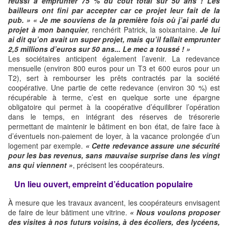
réussi à emprunter 75 % du coût total sur 50 ans ! Les
bailleurs ont fini par accepter car ce projet leur fait de la
pub. »
« Je me souviens de la première fois où j’ai parlé du
projet à mon banquier
,
renchérit Patrick, la soixantaine.
Je lui
ai dit qu’on avait un super projet, mais qu’il fallait emprunter
2,5 millions d’euros sur 50 ans... Le mec a toussé ! »
Les sociétaires anticipent également l’avenir. La redevance
mensuelle (environ 800 euros pour un T3 et 600 euros pour un
T2), sert à rembourser les prêts contractés par la société
coopérative. Une partie de cette redevance (environ 30 %) est
récupérable à terme, c’est en quelque sorte une épargne
obligatoire qui permet à la coopérative d’équilibrer l’opération
dans le temps, en intégrant des réserves de trésorerie
permettant de maintenir le bâtiment en bon état, de faire face à
d’éventuels non-paiement de loyer, à la vacance prolongée d’un
logement par exemple.
« Cette redevance assure une sécurité
pour les bas revenus, sans mauvaise surprise dans les vingt
ans qui viennent »
, précisent les coopérateurs.
Un lieu ouvert, empreint d’éducation populaire
À mesure que les travaux avancent, les coopérateurs envisagent
de faire de leur bâtiment une vitrine.
« Nous voulons proposer
des visites à nos futurs voisins, à des écoliers, des lycéens,